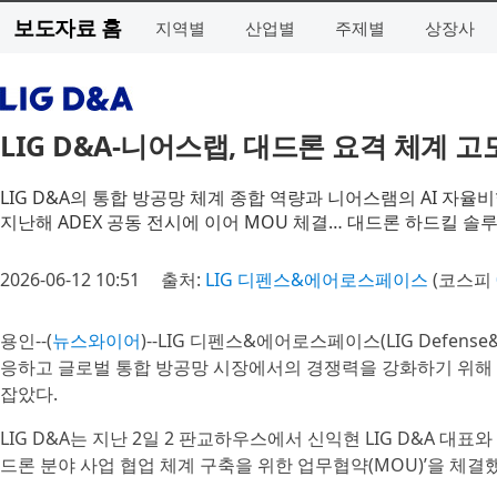
보도자료 홈
지역별
산업별
주제별
상장사
LIG D&A-니어스랩, 대드론 요격 체계 
LIG D&A의 통합 방공망 체계 종합 역량과 니어스램의 AI 자율
지난해 ADEX 공동 전시에 이어 MOU 체결… 대드론 하드킬 솔
2026-06-12 10:51
출처:
LIG 디펜스&에어로스페이스
(코스피
용인--(
뉴스와이어
)--LIG 디펜스&에어로스페이스(LIG Defense
응하고 글로벌 통합 방공망 시장에서의 경쟁력을 강화하기 위해 자
잡았다.
​LIG D&A는 지난 2일 2 판교하우스에서 신익현 LIG D&A 
드론 분야 사업 협업 체계 구축을 위한 업무협약(MOU)’을 체결