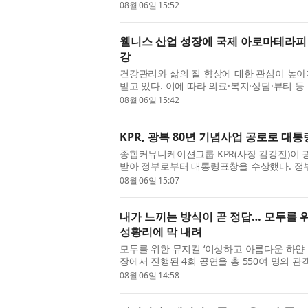
사진제’의 후원사로 참여해 ‘캐논 미...
08월 06일 15:52
웰니스 산업 성장에 국제 아로마테라피 교
강
건강관리와 삶의 질 향상에 대한 관심이 높아
받고 있다. 이에 따라 의료·복지·상담·뷰티 
한 관심도 함께 커지고 있으며, 아...
08월 06일 15:42
KPR, 광복 80년 기념사업 공로로 대
종합커뮤니케이션그룹 KPR(사장 김강진)이 
받아 정부로부터 대통령표창을 수상했다. 정부
명과 5개 기관을 ‘광복 80년 기념사업 ...
08월 06일 15:07
내가 느끼는 방식이 곧 정답… 모두를 위
성황리에 막 내려
모두를 위한 뮤지컬 ‘이상하고 아름다운 하얀 
장에서 진행된 4회 공연을 총 550여 명의 관
린이·청소년을 위한 예술지원사업 선정...
08월 06일 14:58