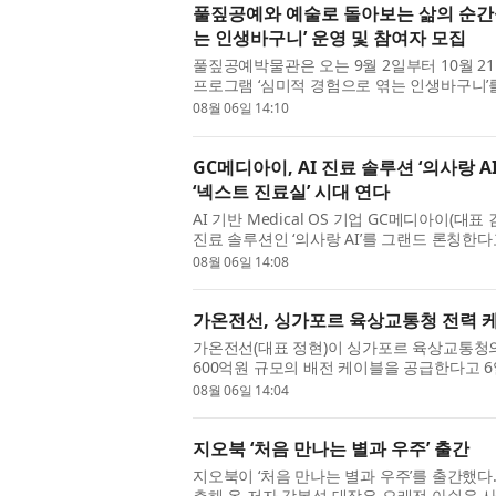
풀짚공예와 예술로 돌아보는 삶의 순간
는 인생바구니’ 운영 및 참여자 모집
풀짚공예박물관은 오는 9월 2일부터 10월 
프로그램 ‘심미적 경험으로 엮는 인생바구니’를
예술학교 중장년 감상 프로그램의 일환...
08월 06일 14:10
GC메디아이, AI 진료 솔루션 ‘의사랑 
‘넥스트 진료실’ 시대 연다
AI 기반 Medical OS 기업 GC메디아이(대
진료 솔루션인 ‘의사랑 AI’를 그랜드 론칭한다고 
실’이라는 슬로건 아래, 국내 시...
08월 06일 14:08
가온전선, 싱가포르 육상교통청 전력 케
가온전선(대표 정현)이 싱가포르 육상교통청의
600억원 규모의 배전 케이블을 공급한다고 
등록 후 첫 수주를 확보하며, 향후 MRT...
08월 06일 14:04
지오북 ‘처음 만나는 별과 우주’ 출간
지오북이 ‘처음 만나는 별과 우주’를 출간했다
측해 온 저자 강봉석 대장은 오래전 아쉬운 