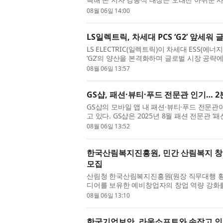
로 별을 직접 보고도 기대만큼 감동...
08월 06일 14:00
LS일렉트릭, 차세대 PCS ‘G2’ 앞세워
LS ELECTRIC(일렉트릭)이 차세대 ESS(에
‘G2’의 양산을 본격화하며 글로벌 시장 공략에
안사업장 DC팩토리에서 구자균 회장을 비롯..
08월 06일 13:57
GS샵, 패션·뷰티·푸드 전문관 인기… 2
GS샵의 모바일 앱 내 패션·뷰티·푸드 전문
고 있다. GS샵은 2025년 8월 패션 전문관 ‘
문관 ‘뷰티#(샵)’과 식품 전문관 ‘맛있...
08월 06일 13:52
한국산림복지진흥원, 민간 산림복지 창업·성
모집
산림청 한국산림복지진흥원(원장 직무대행 황
디어를 보유한 예비창업자의 창업 역량 강화를 
장 패키지 FOR:SEED(예비창업패키지)’ ...
08월 06일 13:10
한국기업보안, 라움소프트와 손잡고 인