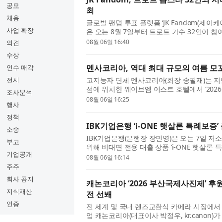
공모
최
채용
글로벌 팬덤 투표 플랫폼 ‘JK Fandom(
사업 확장
은 오는 8월 7일부터 트로트 가수 32인이 참
(TROT WAR : THE LAST THRONE)’를 개최...
08월 06일 16:40
의견
수상
멘사코리아, 역대 최대 규모의 여름 모꼬지
인수 매각
전시
고지능자 단체 멘사코리아(회장 송필재)는 지난
섬에 위치한 웨이브엠 이스트 호텔에서 ‘202
조사분석
밝혔다. 이번 여름 모꼬지에는 130여 ...
08월 06일 16:25
행사
정책
IBK기업은행 ‘i-ONE 햇살론 특례보증’
소송
IBK기업은행(은행장 장민영)은 오는 7일 저
부고
위해 비대면 전용 대출 상품 ‘i-ONE 햇살론
기업공개
지난 1월 출시한 대면 전용 상품 ‘...
08월 06일 16:14
주주
회사 공지
캐논코리아 ‘2026 부산국제사진제’ 
지식재산
전 선봬
인증
전 세계 및 국내 렌즈교환식 카메라 시장에서 
업 캐논코리아(대표이사 박정우, kr.canon)가