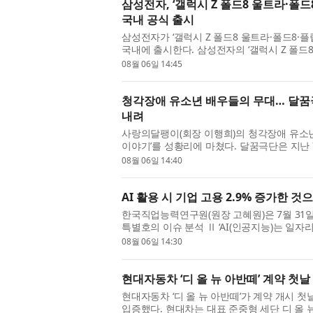
삼성전자, ‘갤럭시 Z 폴드8 울트라·폴드8
국내 공식 출시
삼성전자가 ‘갤럭시 Z 폴드8 울트라·폴드8·플립
국내에 출시한다. 삼성전자의 ‘갤럭시 Z 폴드8 
일까지 7일간 진행된 사전 판매에서...
08월 06일 14:45
청각장애 유소년 배우들의 무대… 달꿈극
내려
사랑의달팽이(회장 이행희)의 청각장애 유소년
이야기’를 성황리에 마쳤다. 달꿈극단은 지난 
CKL스테이지에서 ‘미로와 푸른귀 ...
08월 06일 14:40
AI 활용 시 기업 고용 2.9% 증가한 것
한국직업능력연구원(원장 고혜원)은 7월 31일(금) 
특별호의 이슈 분석 Ⅱ ‘AI(인공지능)는 일자리
의 고용 효과’를 통해 AI 활용 전후...
08월 06일 14:30
현대자동차 ‘디 올 뉴 아반떼’ 계약 첫날
현대자동차 ‘디 올 뉴 아반떼’가 계약 개시 
입증했다. 현대차는 대표 준중형 세단 디 올 뉴