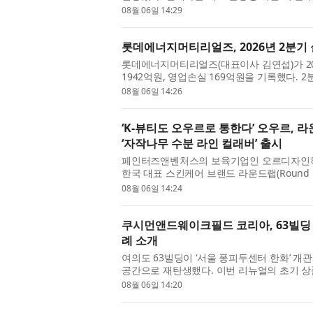
약을 기록했다고 6일 밝혔다. 이...
08월 06일 14:29
롯데에너지머티리얼즈, 2026년 2분기
롯데에너지머티리얼즈(대표이사 김연섭)가 20
1942억원, 영업손실 169억원을 기록했다. 
장 큰 개선 포인트다. 부채비율은 31.5%, ...
08월 06일 14:26
‘K-뷰티도 오우르로 통한다’ 오우르,
‘자작나무 수분 라인 컬래버’ 출시
페인터즈앤벤처스의 보육기업인 오르디자인하우스
한국 대표 스킨케어 브랜드 라운드랩(Round La
US) 한정판 컬렉션을 선보인다. 이번 협업...
08월 06일 14:24
쿠시먼앤드웨이크필드 코리아, 63빌딩 
례 소개
여의도 63빌딩이 ‘서울 퐁피두센터 한화’ 개
공간으로 재탄생했다. 이번 리뉴얼의 초기 상
웨이크필드 코리아(Cushman & Wakefi...
08월 06일 14:20