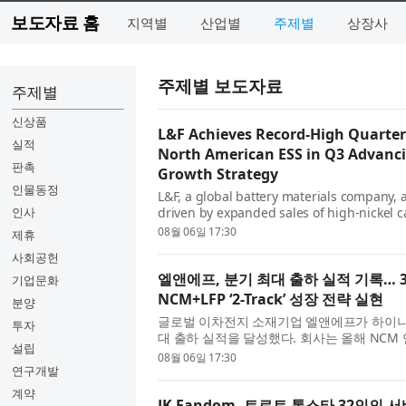
보도자료 홈
지역별
산업별
주제별
상장사
주제별 보도자료
주제별
신상품
L&F Achieves Record-High Quarter
실적
North American ESS in Q3 Advanci
판촉
Growth Strategy
인물동정
L&F, a global battery materials company,
인사
driven by expanded sales of high-nickel 
annual NCM shipments to significantly sur
08월 06일 17:30
제휴
사회공헌
엘앤에프, 분기 최대 출하 실적 기록… 3
기업문화
NCM+LFP ‘2-Track’ 성장 전략 실현
분양
글로벌 이차전지 소재기업 엘앤에프가 하이니
투자
대 출하 실적을 달성했다. 회사는 올해 NCM
설립
로 전망했으며, 3분기부터는 북미 ESS...
08월 06일 17:30
연구개발
계약
JK Fandom, 트로트 톱스타 32인의 서