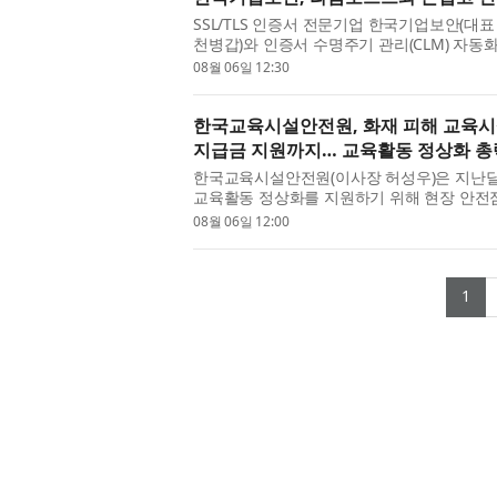
SSL/TLS 인증서 전문기업 한국기업보안(대
천병갑)와 인증서 수명주기 관리(CLM) 자동화
적 업무협약(MOU)을 체결했다고 밝혔...
08월 06일 12:30
한국교육시설안전원, 화재 피해 교육시설
지급금 지원까지… 교육활동 정상화 총
한국교육시설안전원(이사장 허성우)은 지난달
교육활동 정상화를 지원하기 위해 현장 안전점
다. 허성우 한국교육시설안전원 이사장...
08월 06일 12:00
(c
1