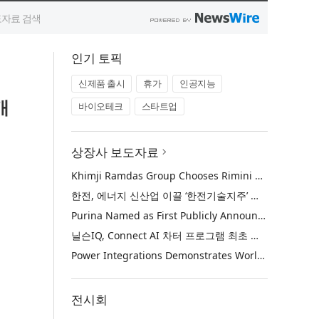
인기 토픽
신제품 출시
휴가
인공지능
개
바이오테크
스타트업
상장사 보도자료
Khimji Ramdas Group Chooses Rimini Street to Reduce SAP Support Costs, Protect 700+ Customizations and Reinvest Savings in Innovation
한전, 에너지 신산업 이끌 ‘한전기술지주’ 공식 출범
Purina Named as First Publicly Announced NIQ ConnectAI Charter Client
닐슨IQ, Connect AI 차터 프로그램 최초 고객사 ‘퓨리나’ 선정
Power Integrations Demonstrates World’s First 2200 V GaN Technology for Next-Era High-Voltage Power Systems
전시회