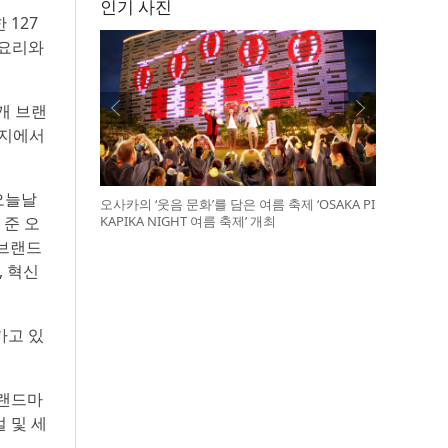
인기 사진
 127
 요리와
개 브랜
행지에서
오늘날
오사카의 ‘웃음 문화’를 담은 여름 축제 ‘OSAKA PI
KAPIKA NIGHT 여름 축제’ 개최
 준 오
 브랜드
, 혁신
가고 있
 랜드마
 및 세