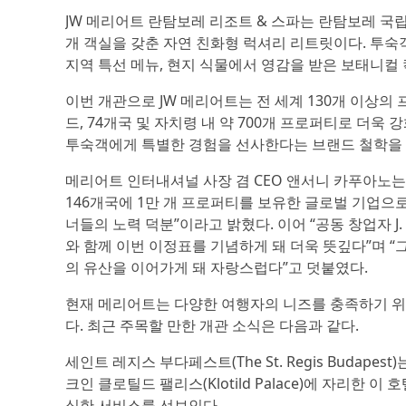
JW 메리어트 란탐보레 리조트 & 스파는 란탐보레 국립
개 객실을 갖춘 자연 친화형 럭셔리 리트릿이다. 투숙
지역 특선 메뉴, 현지 식물에서 영감을 받은 보태니컬
이번 개관으로 JW 메리어트는 전 세계 130개 이상
드, 74개국 및 자치령 내 약 700개 프로퍼티로 더
투숙객에게 특별한 경험을 선사한다는 브랜드 철학을 
메리어트 인터내셔널 사장 겸 CEO 앤서니 카푸아노는
146개국에 1만 개 프로퍼티를 보유한 글로벌 기업으로
너들의 노력 덕분”이라고 밝혔다. 이어 “공동 창업자 J. 윌라
와 함께 이번 이정표를 기념하게 돼 더욱 뜻깊다”며 “그와 앨
의 유산을 이어가게 돼 자랑스럽다”고 덧붙였다.
현재 메리어트는 다양한 여행자의 니즈를 충족하기 
다. 최근 주목할 만한 개관 소식은 다음과 같다.
세인트 레지스 부다페스트(The St. Regis Budap
크인 클로틸드 팰리스(Klotild Palace)에 자리
심한 서비스를 선보인다.