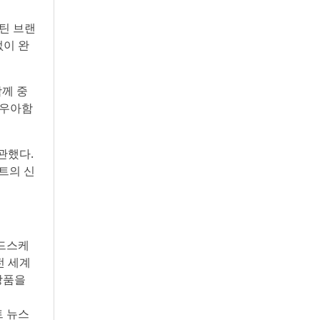
웨스틴 브랜
없이 완
함께 중
 우아함
개관했다.
트의 신
미드스케
전 세계
 상품을
트 뉴스