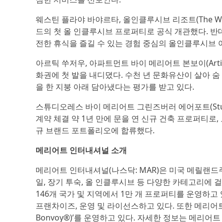
웨스틴 플라야 바야르타, 올인클루시브 리조트(The Westin Pl
드의 첫 올 인클루시브 프로퍼티로 공식 개관했다. 반데라
전한 휴식을 즐길 수 있는 경험 중심의 올인클루시브 
아르틱 쑤저우, 아파트먼트 바이 메리어트 본보이(Artik Suzh
화권에 첫 발을 내디뎠다. 수천 년 문화유산이 살아 숨
을 한 지붕 아래 담아냈다는 평가를 받고 있다.
스튜디오레스 바이 메리어트 그린즈버러 에어포트(StudioRes
계약 체결 약 1년 만에 문을 연 신규 건축 프로퍼티로
규 브랜드 포트폴리오에 합류했다.
메리어트 인터내셔널 소개
메리어트 인터내셔널(나스닥: MAR)은 미국 메릴랜드
일, 장기 투숙, 올 인클루시브 등 다양한 카테고리에 걸
146개 국가 및 지역에서 1만 개 프로퍼티를 운영하고 
프랜차이즈, 운영 및 라이선스하고 있다. 또한 메리어트는
Bonvoy®)’를 운영하고 있다. 자세한 정보는 메리