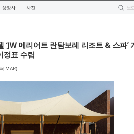
상장사
사진
 ‘JW 메리어트 란탐보레 리조트 & 스파’ 
 이정표 수립
닥 MAR)