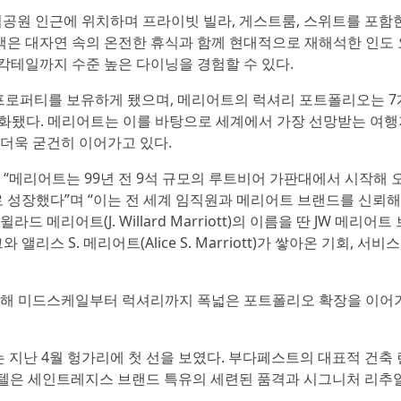
공원 인근에 위치하며 프라이빗 빌라, 게스트룸, 스위트를 포함한
객은 대자연 속의 온전한 휴식과 함께 현대적으로 재해석한 인도
 칵테일까지 수준 높은 다이닝을 경험할 수 있다.
의 프로퍼티를 보유하게 됐으며, 메리어트의 럭셔리 포트폴리오는 7
욱 강화됐다. 메리어트는 이를 바탕으로 세계에서 가장 선망받는 여
더욱 굳건히 이어가고 있다.
 “메리어트는 99년 전 9석 규모의 루트비어 가판대에서 시작해 
 성장했다”며 “이는 전 세계 임직원과 메리어트 브랜드를 신뢰해
드 메리어트(J. Willard Marriott)의 이름을 딴 JW 메리어트
리스 S. 메리어트(Alice S. Marriott)가 쌓아온 기회, 서비스
위해 미드스케일부터 럭셔리까지 폭넓은 포트폴리오 확장을 이어
est)는 지난 4월 헝가리에 첫 선을 보였다. 부다페스트의 대표적 건축
한 이 호텔은 세인트레지스 브랜드 특유의 세련된 품격과 시그니처 리추얼