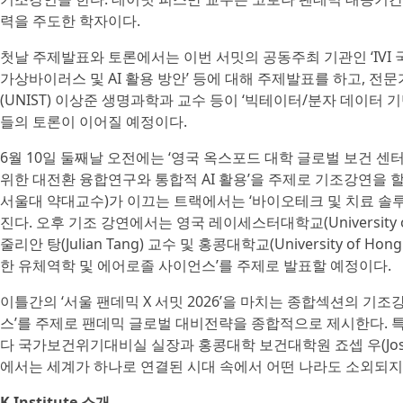
력을 주도한 학자이다.
첫날 주제발표와 토론에서는 이번 서밋의 공동주최 기관인 ‘IVI
가상바이러스 및 AI 활용 방안’ 등에 대해 주제발표를 하고, 
(UNIST) 이상준 생명과학과 교수 등이 ‘빅테이터/분자 데이터 
들의 토론이 이어질 예정이다.
6월 10일 둘째날 오전에는 ‘영국 옥스포드 대학 글로벌 보건 센터’의
위한 대전환 융합연구와 통합적 AI 활용’을 주제로 기조강연을 
서울대 약대교수)가 이끄는 트랙에서는 ‘바이오테크 및 치료 솔루
진다. 오후 기조 강연에서는 영국 레이세스터대학교(University of Leicest
줄리안 탕(Julian Tang) 교수 및 홍콩대학교(University of H
한 유체역학 및 에어로졸 사이언스’를 주제로 발표할 예정이다.
이틀간의 ‘서울 팬데믹 X 서밋 2026’을 마치는 종합섹션의 기조
스’를 주제로 팬데믹 글로벌 대비전략을 종합적으로 제시한다. 특히 
다 국가보건위기대비실 실장과 홍콩대학 보건대학원 죠셉 우(Jos
에서는 세계가 하나로 연결된 시대 속에서 어떤 나라도 소외되지
K Institute 소개