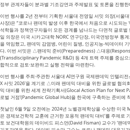
정부 관계자들이 분과별 기조강연과 주제발표 및 토론을 진행한
이번 행사를 2년 전부터 기획한 서울대 전영일 서밋 의장(서울대학교 
사장)은 “코로나 팬데믹 발생 이후 한국에서 처음으로 시도되는
석학들과 정책연구자들이 모든 경계를 넘나드는 다면적 글로벌 협
일 의장은 미국 시카고대학 NORC 연구단장, 미국연방정부 통
을 역임했고, 팬데믹 감염병, 어린이 질병, 인공지능-빅데이터
다. 이번 서밋은 △팬데믹 준비(Preparedness) △대응(Respon
(Transdisciplinary Pandemic R&D) 등 4개 트랙 주
합적으로 검토·보완하고 실행 전략을 마련한다.
이번 행사를 주최·주관한 서울대 AI연구원 국제팬데믹 인텔리전스 센
X 서밋 2026’을 계기로 △미래 팬데믹 대비을 위한 글로벌 협의회(Globa
믹 대비를 위한 세계 전략기획서(Glocal Action Plan for Ne
로벌 거점’(Pandemic Global Hub)을 한국에 구축하는 준비에
첫날인 6월 9일 오전에는 2024년 노벨경제학상을 수상한 미국 MIT
은 경제보건학적 교훈에 근거한 포용적 팬데믹 대비’를 주제로 
토 보건대학원의 데이비드 피스먼(David Fisman) 교수가 ‘
기조강연을 한다. 데이빗 피스만 교수는 코로나 팬데믹 대응기간