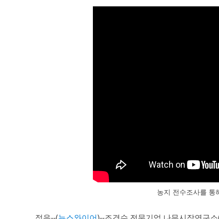
농지 전수조사를 통
정읍--(
뉴스와이어
)--조경수 전문기업 나무시장연구소(