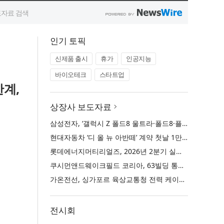
인기 토픽
신제품 출시
휴가
인공지능
바이오테크
스타트업
한계,
상장사 보도자료
삼성전자, ‘갤럭시 Z 폴드8 울트라·폴드8·플립8’과 ‘갤럭시 워치 울트라2·워치9’ 국내 공식 출시
현대자동차 ‘디 올 뉴 아반떼’ 계약 첫날 1만 대 돌파
롯데에너지머티리얼즈, 2026년 2분기 실적 발표… 전분기 대비 매출 증대
쿠시먼앤드웨이크필드 코리아, 63빌딩 통합 MD·공간 전략 수립 과정과 구현 사례 소개
가온전선, 싱가포르 육상교통청 전력 케이블 첫 공급 계약
전시회