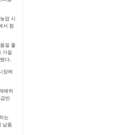
농업 시
에서 참
품질 좋
을 가질
됐다.
 시장에
 재배하
고급반
승하는
접 납품