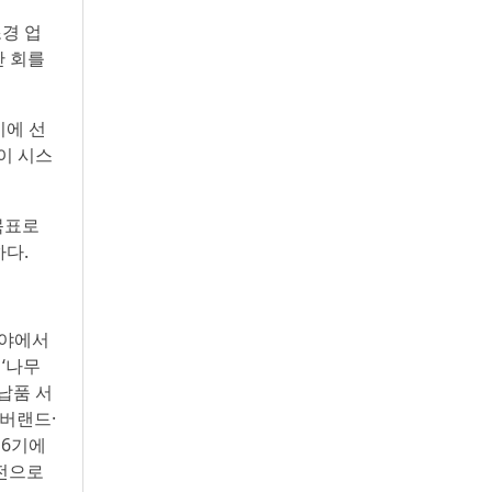
조경 업
만 회를
기에 선
이 시스
목표로
하다.
분야에서
‘나무
 납품 서
에버랜드·
16기에
비전으로