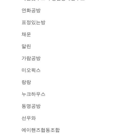
연화공방
표정있는방
채운
말린
가람공방
미오윅스
랑랑
누크하우스
동명공방
선우와
에이핸즈협동조합