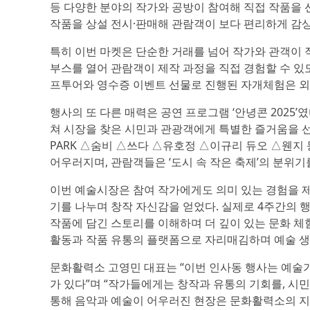
등 다양한 분야의 작가와 공방이 참여해 직접 작품을
작품을 상설 전시·판매해 관람객이 보다 편리하게 감상
특히 이번 마켓은 단순한 거래를 넘어 작가와 관객이 
부스를 열어 관람객이 제작 과정을 직접 경험할 수 있도
프투어와 영수증 이벤트 선물로 진행된 자개체험은 외
행사의 또 다른 매력은 공연 프로그램 ‘안녕콘 2025’
쳐 시장을 찾은 시민과 관광객에게 특별한 즐거움을 선
PARK △숨비 △쓰다 △유호정 △이규리 듀오 △웬지
어우러지며, 관람객들은 ‘도시 속 작은 축제’의 분위기
이번 예술시장은 참여 작가에게도 의미 있는 경험을 제
기를 나누며 창작 자신감을 얻었다. 실제로 4주간의 행
작품에 담긴 스토리를 이해하며 더 깊이 있는 문화 체
활동과 작품 유통의 플랫폼으로 자리매김하며 예술 생
문화활력소 고영민 대표는 “이번 인사동 행사는 예술가
가 있다”며 “작가들에게는 창작과 유통의 기회를, 시민
통해 음악과 예술이 어우러진 현장은 문화활력소의 지