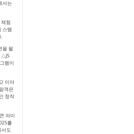
어에서는
 체험
히 스템
.
연을 펼
△JS
로그램이
고 이야
관람객은
인 창작
큰 의미
025를
에서도