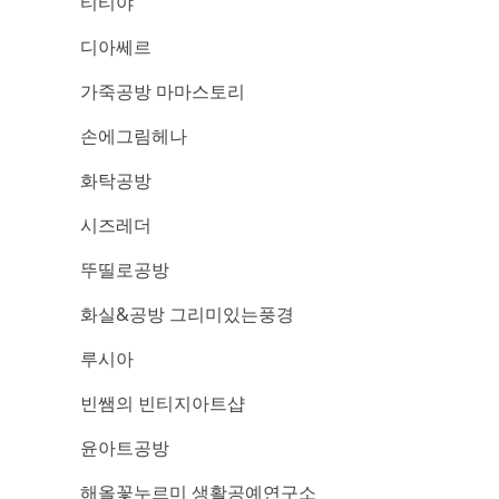
티티야
디아쎄르
가죽공방 마마스토리
손에그림헤나
화탁공방
시즈레더
뚜띨로공방
화실&공방 그리미있는풍경
루시아
빈쌤의 빈티지아트샵
윤아트공방
해올꽃누르미 생활공예연구소