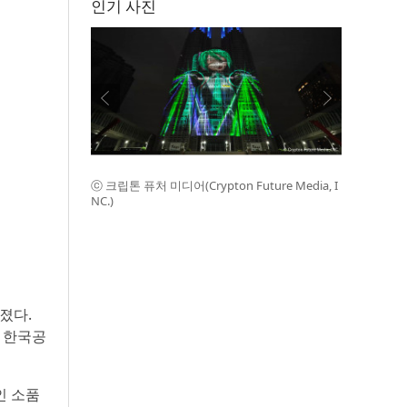
인기 사진
ⓒ 크립톤 퓨처 미디어(Crypton Future Media, I
NC.)
졌다.
 한국공
인 소품