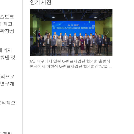
인기 사진
% △토크
욱 작고
 확장성
 에너지
이뤄낸 것
6일 대구에서 열린 G-램프사업단 협의회 출범식
행사에서 이현식 G-램프사업단 협의회장(앞열 왼
쪽에서 다섯 번째), 허정은 한국연구재단 학술진
제적으로
흥본부장(앞열 왼쪽에서 여섯 번째)이 전국 20개
대학 사업단 참석자들과 터치버튼 퍼포먼스를 하
 연구개
고 있다
공식적으
을 영위