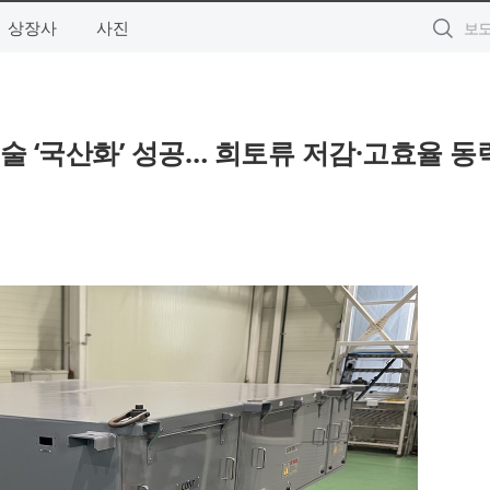
상장사
사진
술 ‘국산화’ 성공… 희토류 저감·고효율 동