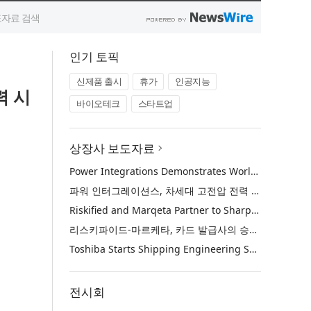
인기 토픽
신제품 출시
휴가
인공지능
력 시
바이오테크
스타트업
상장사 보도자료
Power Integrations Demonstrates World’s First 2200 V GaN Technology for Next-Era High-Voltage Power Systems
파워 인터그레이션스, 차세대 고전압 전력 시스템을 위한 세계 최초의 2200V GaN 기술 시연
Riskified and Marqeta Partner to Sharpen Card Issuer Authorization Decisions and Help Reduce False Declines
리스키파이드-마르케타, 카드 발급사의 승인 판단 정교화 및 오거절 감소 위해 협력
Toshiba Starts Shipping Engineering Samples of TXZ+™ Family Entry‑Class M4V Group, Standard Microcontrollers with Arm® Cortex®‑M4 Core for System Control Applications
전시회