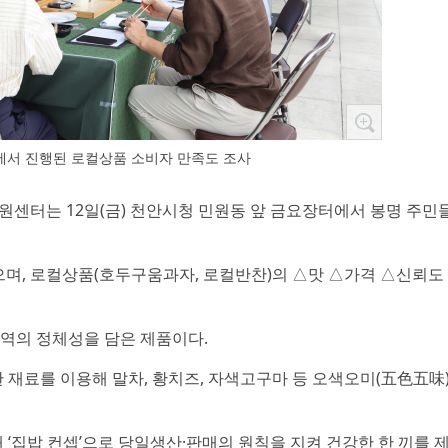
에서 진행된 로컬상품 소비자 만족도 조사
원센터는 12일(금) 천안시청 민원동 앞 금요장터에서 봉명 주민
으며, 로컬상품(호두구움과자, 로컬반찬)의 △맛 △가격 △신뢰도
역의 정체성을 담은 제품이다.
 재료를 이용해 말차, 황치즈, 자색고구마 등 오색오미(五色五味)
 ‘집밥 컨셉’으로 당일생산·판매의 원칙을 지켜 건강한 한 끼를 