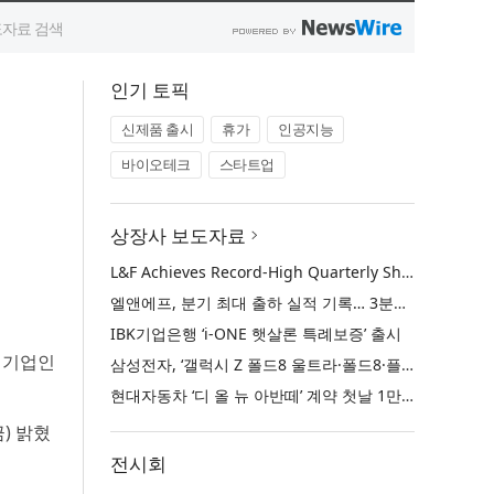
인기 토픽
신제품 출시
휴가
인공지능
바이오테크
스타트업
상장사 보도자료
L&F Achieves Record-High Quarterly Shipments, Begins LFP Supply for North American ESS in Q3 Advancing its Two-Track NCM and LFP Growth Strategy
엘앤에프, 분기 최대 출하 실적 기록… 3분기 북미 ESS향 LFP 공급 착수 NCM+LFP ‘2-Track’ 성장 전략 실현
IBK기업은행 ‘i-ONE 햇살론 특례보증’ 출시
 기업인
삼성전자, ‘갤럭시 Z 폴드8 울트라·폴드8·플립8’과 ‘갤럭시 워치 울트라2·워치9’ 국내 공식 출시
현대자동차 ‘디 올 뉴 아반떼’ 계약 첫날 1만 대 돌파
) 밝혔
전시회