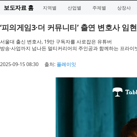
보도자료 홈
지역별
산업별
주제별
상장사
‘피의게임3·더 커뮤니티’ 출연 변호사 임현
서울대 출신 변호사, 19만 구독자를 사로잡은 유튜버
방송·사업까지 넘나든 멀티커리어의 주인공과 함께하는 프라이
2025-09-15 08:30
출처:
플레이잇