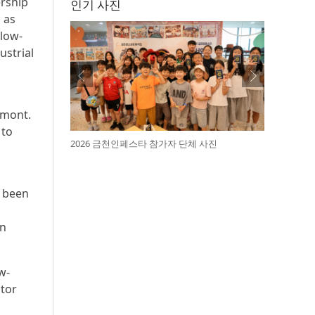
ership
인기 사진
, as
 low-
ustrial
ymont.
 to
2026 금천인페스타 참가자 단체 사진
s been
an
w-
ctor