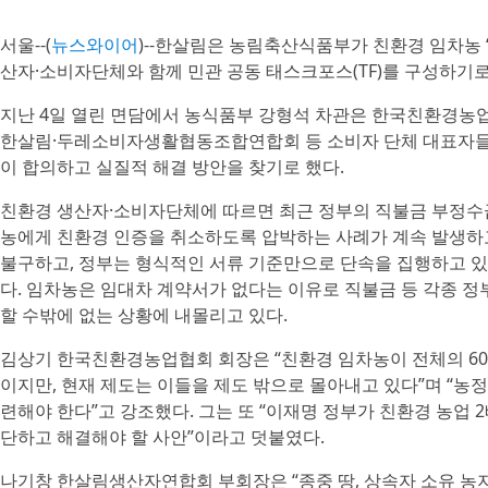
서울--(
뉴스와이어
)--한살림은 농림축산식품부가 친환경 임차농 
산자·소비자단체와 함께 민관 공동 태스크포스(TF)를 구성하기로
지난 4일 열린 면담에서 농식품부 강형석 차관은 한국친환경농
한살림·두레소비자생활협동조합연합회 등 소비자 단체 대표자들에
이 합의하고 실질적 해결 방안을 찾기로 했다.
친환경 생산자·소비자단체에 따르면 최근 정부의 직불금 부정수
농에게 친환경 인증을 취소하도록 압박하는 사례가 계속 발생하고
불구하고, 정부는 형식적인 서류 기준만으로 단속을 집행하고 있다
다. 임차농은 임대차 계약서가 없다는 이유로 직불금 등 각종 
할 수밖에 없는 상황에 내몰리고 있다.
김상기 한국친환경농업협회 회장은 “친환경 임차농이 전체의 60
이지만, 현재 제도는 이들을 제도 밖으로 몰아내고 있다”며 “농
련해야 한다”고 강조했다. 그는 또 “이재명 정부가 친환경 농업 
단하고 해결해야 할 사안”이라고 덧붙였다.
나기창 한살림생산자연합회 부회장은 “종중 땅, 상속자 소유 농