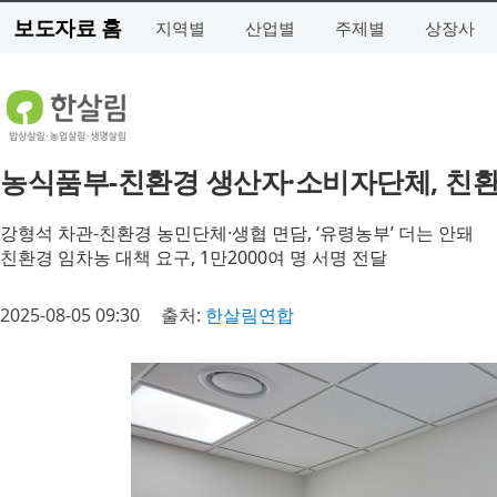
보도자료 홈
지역별
산업별
주제별
상장사
농식품부-친환경 생산자·소비자단체, 친환
강형석 차관-친환경 농민단체·생협 면담, ‘유령농부’ 더는 안돼
친환경 임차농 대책 요구, 1만2000여 명 서명 전달
2025-08-05 09:30
출처:
한살림연합