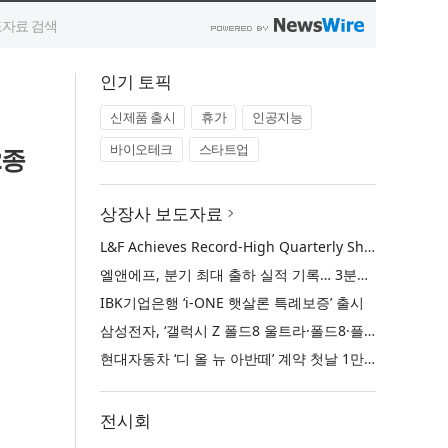
인기 토픽
신제품 출시
휴가
인공지능
바이오테크
스타트업
2종
상장사 보도자료
L&F Achieves Record-High Quarterly Shipments, Begins LFP Supply for North American ESS in Q3 Advancing its Two-Track NCM and LFP Growth Strategy
엘앤에프, 분기 최대 출하 실적 기록… 3분기 북미 ESS향 LFP 공급 착수 NCM+LFP ‘2-Track’ 성장 전략 실현
IBK기업은행 ‘i-ONE 햇살론 특례보증’ 출시
삼성전자, ‘갤럭시 Z 폴드8 울트라·폴드8·플립8’과 ‘갤럭시 워치 울트라2·워치9’ 국내 공식 출시
현대자동차 ‘디 올 뉴 아반떼’ 계약 첫날 1만 대 돌파
전시회