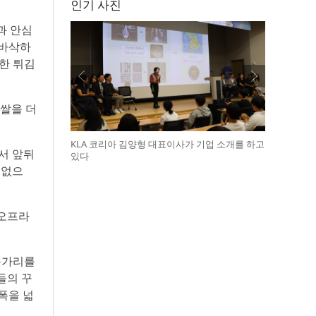
인기 사진
과 안심
 바삭하
한 튀김
 쌀을 더
KLA 코리아 김양형 대표이사가 기업 소개를 하고
서 앞뒤
있다
색없으
·오프라
 용가리를
들의 꾸
 폭을 넓