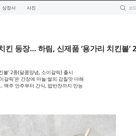
상장사
사진
킨 등장… 하림, 신제품 ‘용가리 치킨볼’ 
볼’ 2종(달콤양념, 소이갈릭) 출시
소이갈릭’은 간장에 마늘·쌀의 감칠맛 더해
 맥주 안주부터 간식, 밥반찬까지 만능