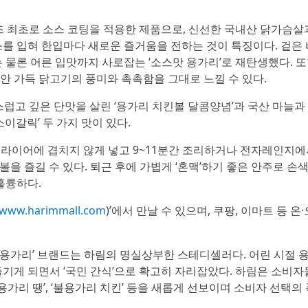
즈 최초로 소스 코팅을 적용한 제품으로, 신선한 국내산 닭가슴살
를 입혀 한입마다 새로운 즐거움을 전하는 것이 특징이다. 겉은
 물론 어른 입맛까지 사로잡는 ‘소스맛 용가리’로 재탄생했다. 또
입안 가득 닭고기의 풍미와 촉촉함을 그대로 느낄 수 있다.
럽고 깊은 단맛을 살린 ‘용가리 치킨볼 달콤양념’과 국산 마늘과
이갈릭’ 두 가지 맛이 있다.
어프라이어에 겹치지 않게 넣고 9~11분간 조리하거나 전자레인지에
볼을 즐길 수 있다. 퇴근 후에 가볍게 ‘혼맥’하기 좋은 안주로 손
훌륭하다.
www.harimmall.com
)’에서 만날 수 있으며, 쿠팡, 이마트 등 온
 ‘용가리’ 브랜드는 하림의 명실상부한 스테디셀러다. 어린 시절
기게 되면서 ‘국민 간식’으로 확고히 자리잡았다. 하림은 소비자
 ‘용가리 땡’, ‘불용가리 치킨’ 등을 새롭게 선보이며 소비자 선택의