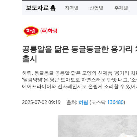
보도자료 홈
지역별
산업별
주제별
공룡알을 닮은 동글동글한 용가리 치
출시
하림, 동글동글 공룡알 닮은 모양의 신제품 ‘용가리 치킨
‘달콤양념’은 당근·토마토로 자연스러운 단맛 내고, ‘
에어프라이어와 전자레인지로 손쉽게 조리할 수 있어…
2025-07-02 09:19
출처:
하림
(코스닥
136480
)