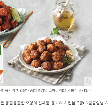
품 ‘용가리 치킨볼’ 2종(달콤양념·소이갈릭)을 새롭게 출시했다
닮은 동글동글한 모양의 신제품 ‘용가리 치킨볼’ 2종(△달콤양념 