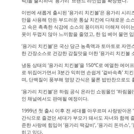
릭)을 출시하며 ‘용가리’ 브랜드 라인업을 확장했다.
이번에 새롭게 출시된 ‘용가리 치킨볼’은 용가리 시리
만을 사용해 만든 부드러운 통살 치킨에 다채로운 소스
고 속은 촉촉한 식감에 소스의 풍미까지 더해져 아이는
옷이 두껍지 않아 느끼함을 줄였고, 한 입 베어 물면 
‘용가리 치킨볼’은 국산 당근 농축액과 토마토로 자연스
한 간장소스로 건강한 감칠맛을 더한 ‘용가리 치킨볼 소
냉동 상태의 ‘용가리 치킨볼’을 150℃로 예열한 에
로 뒤집어가면서 3분간 익히면 손쉽게 ‘겉바속촉’ 치킨
며, 단백질이 풍부해 영양 간식은 물론 밥반찬으로도 
‘용가리 치킨볼’은 하림 공식 온라인 쇼핑몰인 ‘하림몰(
인 채널에서도 판매될 예정이다.
1999년 첫 출시 이후 전 세대를 아우르며 사랑받아온
간식으로 즐겼던 세대가 부모가 돼서도 자녀와 함께 즐
준한 사랑에 힘입어 ‘용가리 떡갈비’, ‘용가리 돈까스’,
히고 있다.