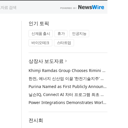
인기 토픽
신제품 출시
휴가
인공지능
바이오테크
스타트업
상장사 보도자료
Khimji Ramdas Group Chooses Rimini Street to Reduce SAP Support Costs, Protect 700+ Customizations and Reinvest Savings in Innovation
한전, 에너지 신산업 이끌 ‘한전기술지주’ 공식 출범
Purina Named as First Publicly Announced NIQ ConnectAI Charter Client
닐슨IQ, Connect AI 차터 프로그램 최초 고객사 ‘퓨리나’ 선정
Power Integrations Demonstrates World’s First 2200 V GaN Technology for Next-Era High-Voltage Power Systems
전시회