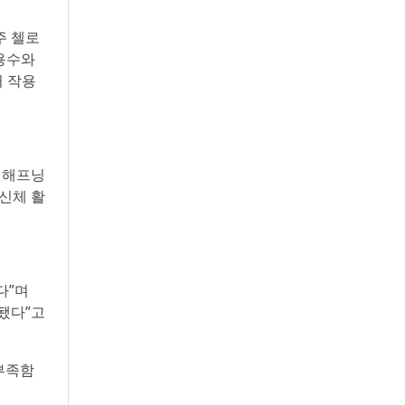
주 첼로
무용수와
써 작용
 해프닝
 신체 활
다”며
 됐다”고
부족함