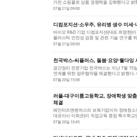
가전 쇼핑몰로 상품 경쟁력을 강화했다고 밝혔다
능 PC 중심의 상품군에서 한 단계 ...
07월 21일 09:00
디컴포지션·소우주, 유리병 생수 미세
바이오 R&D 기업 디컴포지션(대표 최명현)
플라스틱 안전성 검증 및 관련 기술 연구를 
은 광화학 바이오센서를 기반으로 미...
07월 21일 09:00
천국박스-씨플러스, 돌봄·요양·웰다잉 
공간정리 전문기업 천국박스는 지난 7월 15
연계를 위한 업무협약을 체결했다고 밝혔다.
‘케어플러스’와 천국박스가 운영하는 ...
07월 20일 15:08
러플-대구이룸고등학교, 장애학생 맞춤형
체결
페인터즈앤벤처스의 보육기업이자 장애청소년 대
대표이사 이희은)이 직업교육 중점 특수학교
의 미래 역량 강화 및 사회참여 확대를 ...
07월 20일 10:45