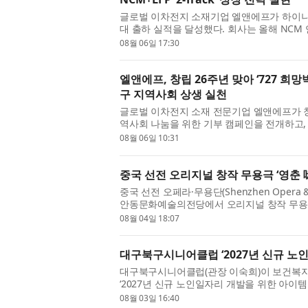
글로벌 이차전지 소재기업 엘앤에프가 하이니
대 출하 실적을 달성했다. 회사는 올해 NCM
로 전망했으며, 3분기부터는 북미 ESS...
08월 06일 17:30
엘앤에프, 창립 26주년 맞아 ‘727 희
구 지역사회 상생 실천
글로벌 이차전지 소재 전문기업 엘앤에프가 창립
역사회 나눔을 위한 기부 캠페인을 전개하고,
을 진행했다고 밝혔다. 이번 캠페인은...
08월 06일 10:31
중국 선전 오리지널 창작 무용극 ‘영춘 
중국 선전 오페라·무용단(Shenzhen Opera &
안동문화예술의전당에서 오리지널 창작 무용극 
했다. 이날 공연은 다이빙(戴兵) 주한...
08월 04일 18:07
대구북구시니어클럽 ‘2027년 신규 노
대구북구시니어클럽(관장 이숙희)이 보건복
‘2027년 신규 노인일자리 개발을 위한 아이
시니어클럽은 지역 특화 노인일자리 아...
08월 03일 16:40