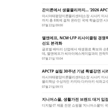
끈이론에서 생물물리까지… ‘2026 APC
아시아태평양이론물리센터(소장 사사키 미사오, 이
까지 총 8회에 걸쳐 온라인 국제 학술강연 시리즈 ‘
최한다. 올해는 ‘끈이론에서 생물물리까...
07월 22일 09:00
엘앤에프, NCM·LFP 리사이클링 경
선도 본격화
글로벌 배터리 산업에서 재생원료 확보와 순
데, 엘앤에프가 씨아이에스케미칼과의 전략적 
간)·LFP(리튬인산철) 배터리 리사이클링 사업을 
07월 21일 10:04
APCTP 설립 30주년 기념 특별강연 
아시아태평양이론물리센터(소장 사사키 미사오, 
물리학상 수상자인 카지타 다카아키 석좌교수
무리했다고 밝혔다. 지난 15일부터 16일까...
07월 21일 09:15
지니어스몰, 생활가전 브랜드 대거 입
디지털·IT 제품 전문 쇼핑몰 ‘지니어스몰’이