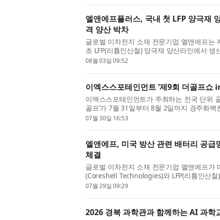
엘앤에프플러스, 국내 첫 LFP 양극재 
격 양산 박차
글로벌 이차전지 소재 전문기업 엘앤에프는 자
초 LFP(리튬인산철) 양극재 양산라인에서 
이번 출하 물량은 양산라인의 램프업(R...
08월 03일 09:52
이엑스스포테인먼트 ‘제9회 더골프쇼 in 
이엑스스포테인먼트가 주최하는 전국 단위 골프 
골프’가 7월 31일부터 8월 2일까지 경주화
기 불황의 침체 속에서 골프 시장 활...
07월 30일 16:53
엘앤에프, 미국 방산 관련 배터리 공급망
체결
글로벌 이차전지 소재 전문기업 엘앤에프가 
(Coreshell Technologies)와 LFP
밝혔다. 이번 계약은 미국을 중심으로 배터...
07월 29일 09:29
2026 경북 과학관과 함께하는 AI 과