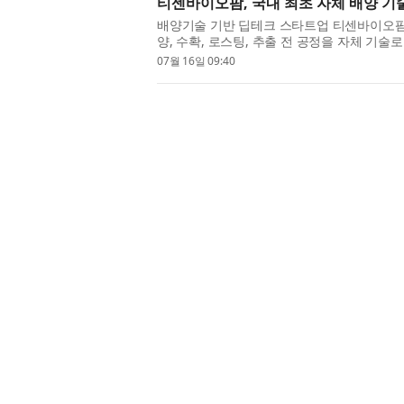
티센바이오팜, 국내 최초 자체 배양 기술
배양기술 기반 딥테크 스타트업 티센바이오팜이
양, 수확, 로스팅, 추출 전 공정을 자체 기
서 전 공정을 자체 기술로 구현해 시...
07월 16일 09:40