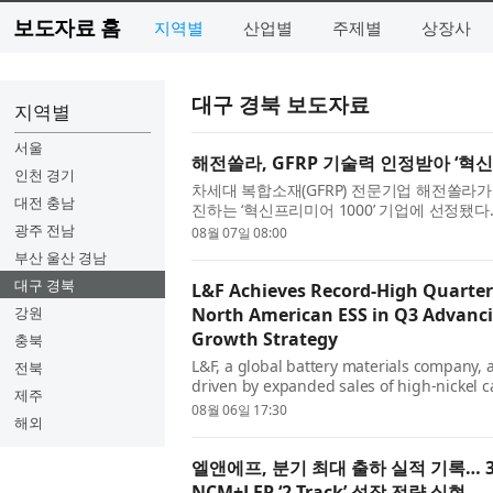
보도자료 홈
지역별
산업별
주제별
상장사
대구 경북 보도자료
지역별
서울
해전쏠라, GFRP 기술력 인정받아 ‘혁신
인천 경기
차세대 복합소재(GFRP) 전문기업 해전쏠라가
대전 충남
진하는 ‘혁신프리미어 1000’ 기업에 선정됐다
이 높은 중소·중견기업을 발굴해 금융 ...
광주 전남
08월 07일 08:00
부산 울산 경남
대구 경북
L&F Achieves Record-High Quarter
강원
North American ESS in Q3 Advanci
Growth Strategy
충북
L&F, a global battery materials company,
전북
driven by expanded sales of high-nickel 
제주
annual NCM shipments to significantly sur
08월 06일 17:30
해외
엘앤에프, 분기 최대 출하 실적 기록… 3
NCM+LFP ‘2-Track’ 성장 전략 실현