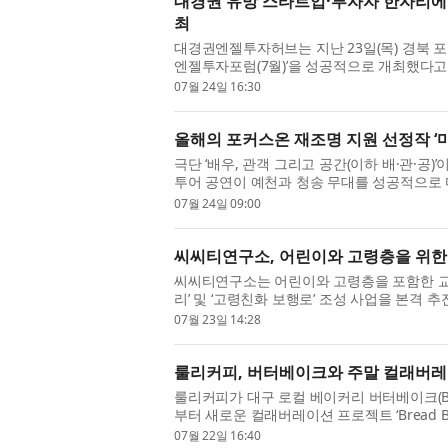
대경권 유망 스타트업·투자자 한자리에… 
최
대경권엔젤투자허브는 지난 23일(목) 경북 포
엔젤투자포럼(7월)’을 성공적으로 개최했다고
투자유치 기회를 확대하고 지역 투자...
07월 24일 16:30
올해의 포커스온 재조명 지원 선정작 ‘마
극단 ‘배우, 관객 그리고 공간(이하 배·관·공)’
투어 공연이 예천과 청송 무대를 성공적으로 
무장애 연극 ‘마이 디어, 헬렌’...
07월 24일 09:00
씨씨티연구소, 어린이와 고령층을 위한 
씨씨티연구소는 어린이와 고령층을 포함한 교통
리’ 및 ‘고령친화 보행로’ 조성 사업을 본격
등 모든 세대가 체감할 수 있는 안...
07월 23일 14:28
룰리커피, 버터베이크와 주말 컬래버레이션 ‘
룰리커피가 대구 로컬 베이커리 버터베이크(BUT
부터 새로운 컬래버레이션 프로젝트 ‘Bread Be
해 매주 주말 룰리커피 가창점과 고모점...
07월 22일 16:40