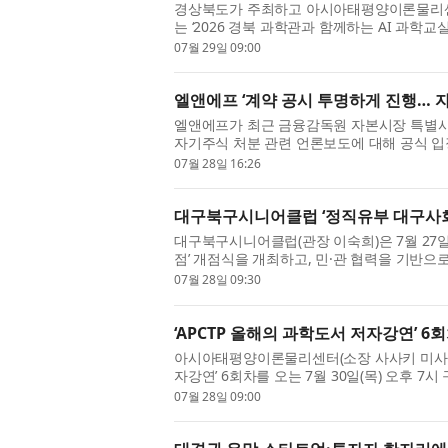
경상북도가 주최하고 아시아태평양이론물리센터(
는 ‘2026 경북 과학관과 함께하는 AI 과학교실
미래과학관에서, 8월 13일(목)부터 1...
07월 29일 09:00
엘앤에프 ‘계약 공시 투명하게 진행… 
엘앤에프가 최근 금융감독원 자본시장 특별사
자기주식 처분 관련 언론보도에 대해 공식 입
북미 OEM 고객사와의 하이니켈 양극재 ...
07월 28일 16:26
대구북구시니어클럽 ‘정직유부 대구사
대구북구시니어클럽(관장 이숙희)은 7월 27
점’ 개점식을 개최하고, 민·관 협력을 기반으
발을 알렸다. 정직유부 대구사회공헌...
07월 28일 09:30
‘APCTP 올해의 과학도서 저자강연’ 6
아시아태평양이론물리센터(소장 사사키 미사오, 이
자강연’ 6회차를 오는 7월 30일(목) 오후 
출근한다’의 저자 정민섭 박사(한국...
07월 28일 09:00