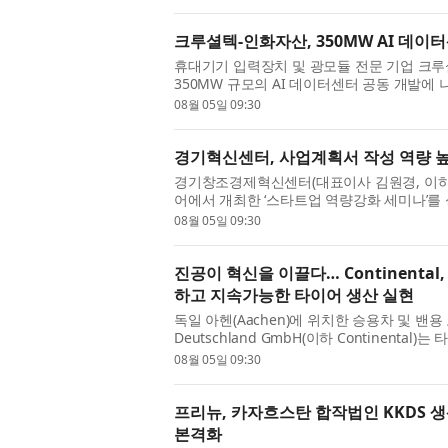
크루셜텍-인화자산, 350MW AI 데이
휴대기기 입력장치 및 광모듈 전문 기업 크루
350MW 규모의 AI 데이터센터 공동 개발에 
에서 인화자산과 ‘350MW AI 데이터센터 ...
08월 05일 09:30
경기혁신센터, 사업계획서 작성 역량 높
경기창조경제혁신센터(대표이사 김원경, 이하
어에서 개최한 ‘스타트업 역량강화 세미나’를
예비·초기 창업자의 사업계획서 작성 ...
08월 05일 09:30
진공이 혁신을 이끌다… Continental
하고 지속가능한 타이어 생산 실현
독일 아헨(Aachen)에 위치한 승용차 및 밴용 고품
Deutschland GmbH(이하 Continental
Cutting Machine)의 핸들링 작업에 Busch Va
08월 05일 09:30
프리뉴, 카자흐스탄 합작법인 KKDS 
본격화