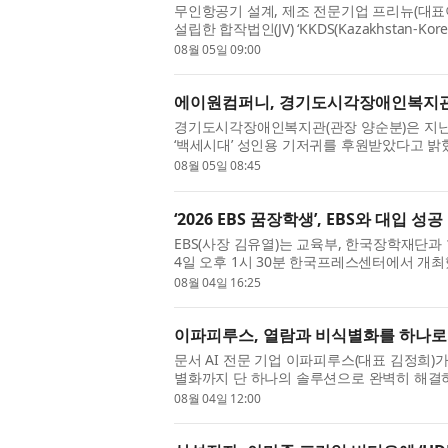
무인항공기 설계, 제조 전문기업 프리뉴(대표
설립한 합작법인(JV) ‘KKDS(Kazakhstan-Ko
고, 중앙아시아 드론 시장 공략을 위한 현...
08월 05일 09:00
에이원컴퍼니, 경기도시각장애인복지관
경기도시각장애인복지관(관장 양순분)은 지난 
‘백세시대’ 성인용 기저귀를 후원받았다고 
장애인복지관이 함께하는 첫 나눔으로, ...
08월 05일 08:45
‘2026 EBS 꿈장학생’, EBS와 대입 성
EBS(사장 김유열)는 교육부, 한국장학재단과 함
4일 오후 1시 30분 한국프레스센터에서 개최했
시작된 ‘EBS 꿈장학생’은 올해까지 16...
08월 04일 16:25
이파피루스, 열람과 비식별화를 하나로… 
문서 AI 전문 기업 이파피루스(대표 김정희)
별화까지 단 하나의 솔루션으로 완벽히 해결하
(StreamDocs) 7.0’을 공식 출시했다고 밝혔다. 
08월 04일 12:00