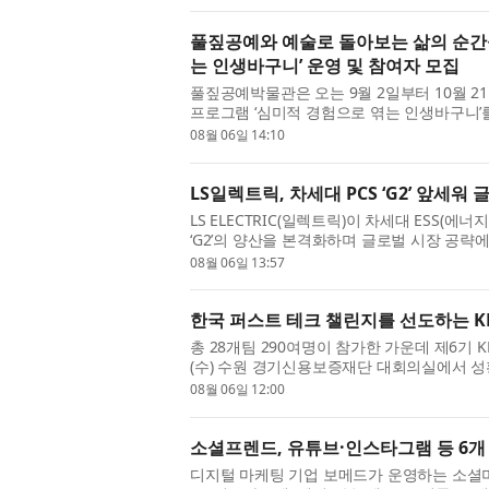
풀짚공예와 예술로 돌아보는 삶의 순간
는 인생바구니’ 운영 및 참여자 모집
풀짚공예박물관은 오는 9월 2일부터 10월 
프로그램 ‘심미적 경험으로 엮는 인생바구니’를
예술학교 중장년 감상 프로그램의 일환...
08월 06일 14:10
LS일렉트릭, 차세대 PCS ‘G2’ 앞세워
LS ELECTRIC(일렉트릭)이 차세대 ESS(에
‘G2’의 양산을 본격화하며 글로벌 시장 공략에
안사업장 DC팩토리에서 구자균 회장을 비롯..
08월 06일 13:57
한국 퍼스트 테크 챌린지를 선도하는 KLA
총 28개팀 290여명이 참가한 가운데 제6기 KL
(수) 수원 경기신용보증재단 대회의실에서 성
KLA는 반도체와 전자 산업의 공정 제어 ...
08월 06일 12:00
소셜프렌드, 유튜브·인스타그램 등 6개 
디지털 마케팅 기업 보메드가 운영하는 소셜미디