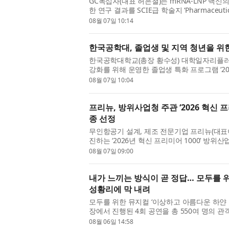
GC녹십자(대표 허은철)는 mRNA-LNP 백
한 연구 결과를 SCIE급 학술지 ‘Pharmaceuti
플랫폼은 감염병 대유행 시 신속한 개발과...
08월 07일 10:14
한국공학대, 졸업생 및 지역 청년을 위한 
한국공학대학교(총장 황수성) 대학일자리플러
강화를 위해 운영한 졸업생 특화 프로그램 ‘20
했다. 이번 프로그램은 지난 6월 1일부...
08월 07일 10:04
프리뉴, 방위사업청 주관 ‘2026 혁신 프
종 선정
무인항공기 설계, 제조 전문기업 프리뉴(대
진하는 ‘2026년 혁신 프리미어 1000’ 방
‘혁신 프리미어 1000’은 기술 혁신성...
08월 07일 09:00
내가 느끼는 방식이 곧 정답… 모두를 위
성황리에 막 내려
모두를 위한 뮤지컬 ‘이상하고 아름다운 하얀 
장에서 진행된 4회 공연을 총 550여 명의 관
린이·청소년을 위한 예술지원사업 선정...
08월 06일 14:58