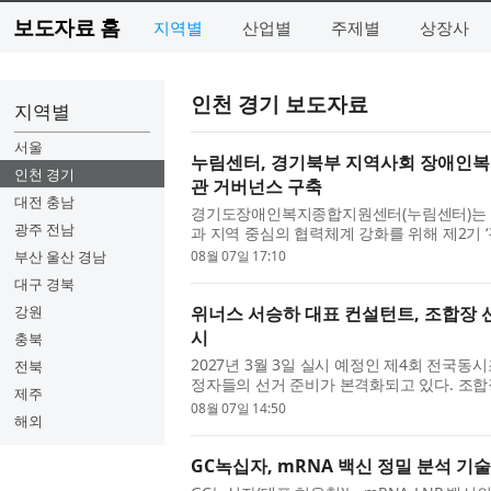
보도자료 홈
지역별
산업별
주제별
상장사
인천 경기 보도자료
지역별
서울
누림센터, 경기북부 지역사회 장애인복지
인천 경기
관 거버넌스 구축
대전 충남
경기도장애인복지종합지원센터(누림센터)는 
광주 전남
과 지역 중심의 협력체계 강화를 위해 제2기 
하 협의체)를 추진한다. 이번 제2기 협...
부산 울산 경남
08월 07일 17:10
대구 경북
강원
위너스 서승하 대표 컨설턴트, 조합장 선
시
충북
2027년 3월 3일 실시 예정인 제4회 전국동
전북
정자들의 선거 준비가 본격화되고 있다. 조합
제주
조직력, 공약의 현실성, 선거 공보의 ...
08월 07일 14:50
해외
GC녹십자, mRNA 백신 정밀 분석 기