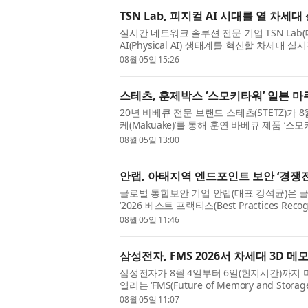
TSN Lab, 피지컬 AI 시대를 열 차
실시간 네트워크 솔루션 전문 기업 TSN Lab(
AI(Physical AI) 생태계를 혁신할 차세대
공식 기술 시연회를 개최한다. 이번 시연회는 .
08월 05일 15:26
스테츠, 훈제박스 ‘스모키타워’ 일본 
20년 바베큐 전문 브랜드 스테츠(STETZ)가
케(Makuake)’를 통해 훈연 바베큐 제품 ‘스모
략에 본격적으로 나선다고 밝혔다. 이...
08월 05일 13:00
안랩, 아태지역 엔드포인트 보안 ‘경쟁전
글로벌 통합보안 기업 안랩(대표 강석균)은 
‘2026 베스트 프랙티스(Best Practices R
트 보안 부문 ‘경쟁전략 리더십(Compet...
08월 05일 11:46
삼성전자, FMS 2026서 차세대 3D 메
삼성전자가 8월 4일부터 6일(현지시간)까
열리는 ‘FMS(Future of Memory and St
인 zHBM과 zNAND-O의 목업(Mock-up)을 업
08월 05일 11:07