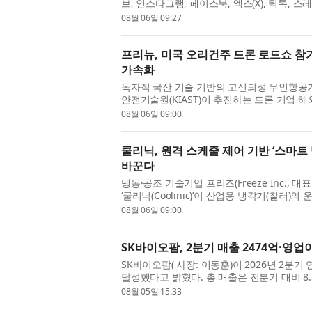
브, 인스타그램, 페이스북, 엑스(X), 틱톡,
한곳에서 이용할 수 있는 통합 환...
08월 06일 09:27
프리뉴, 미국 오리건주 드론 로드쇼 참가
가속화
독자적 국산 기술 기반의 고신뢰성 무인항공
안전기술원(KIAST)이 추진하는 드론 기업 
(Oregon)주 드론 로드쇼’에 참가해 북미 시...
08월 06일 09:00
쿨리닉, 원격 스케줄 제어 기반 ‘스마트
바꾼다
냉동·공조 기술기업 프리즈(Freeze Inc.,
‘쿨리닉(Coolinic)’이 산업용 냉각기(칠러
에 따라 원격으로 자동 운전할 수 ...
08월 06일 09:00
SK바이오팜, 2분기 매출 2474억·영업이
SK바이오팜( 사장: 이동훈)이 2026년 2분기
달성했다고 밝혔다. 총 매출은 전분기 대비 8.5
익은 전분기 대비 8.1%, 전년 동기 대...
08월 05일 15:33