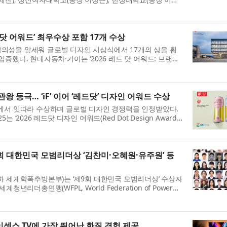
...
 닷 어워드’ 최우수상 포함 17개 수상
의성을 앞세워 글로벌 디자인 시상식에서 17개의 상을 휩
증했다. 현대자동차·기아는 ‘2026 레드 닷 어워드: 브랜드
t ...
관왕 등극… ‘iF’ 이어 ‘레드닷’ 디자인 어워드 수상
드에서 잇따라 수상하며 글로벌 디자인 경쟁력을 인정받았다.
‘2026 레드닷 디자인 어워드(Red Dot Design Award)’
을 수...
 대한민국 모범리더상 ‘김찬미·오혜원·유주원’ 등
하 세계학폭추방본부)는 ‘제9회 대한민국 모범리더상’ 수상자
년리더총연맹(WFPL, World Federation of Power
설 세...
하이센스 TV에 가장 뛰어난 화질 경험 제공