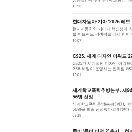
원)와 지역 독서문화 확산을 위한 협
10:58
현대자동차·기아 ‘2026 레드
현대자동차와 기아가 혁신성과 창
쓸며 브랜드 경쟁력을 다시 한번 입
& 커뮤니케이션 디자인 부문(Red Do
10:07
GS25, 세계 디자인 어워드 2
GS25가 세계적인 디자인 어워
GS리테일이 운영하는 편의점 GS25는 
브랜드&커뮤니케이션 부문에서 본상
10:01
세계학교폭력추방본부, 제9회
56명 선정
세계학교폭력추방본부(SVEH, 이
56명을 최종 선정했다고 밝혔다. 세계청
Leaders, 총재 이산하(李山河)) 부
09:39
돌비 ‘돌비 비전 2’ 출시… 