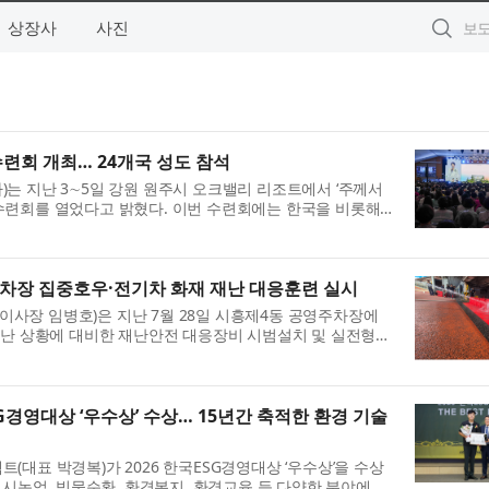
상장사
사진
련회 개최… 24개국 성도 참석
는 지난 3∼5일 강원 원주시 오크밸리 리조트에서 ‘주께서
수련회를 열었다고 밝혔다. 이번 수련회에는 한국을 비롯해
...
차장 집중호우·전기차 화재 재난 대응훈련 실시
사장 임병호)은 지난 7월 28일 시흥제4동 공영주차장에
재난 상황에 대비한 재난안전 대응장비 시범설치 및 실전형
공영...
G경영대상 ‘우수상’ 수상… 15년간 축적한 환경 기술
(대표 박경복)가 2026 한국ESG경영대상 ‘우수상’을 수상
 도시농업, 빗물순환, 환경복지, 환경교육 등 다양한 분야에서