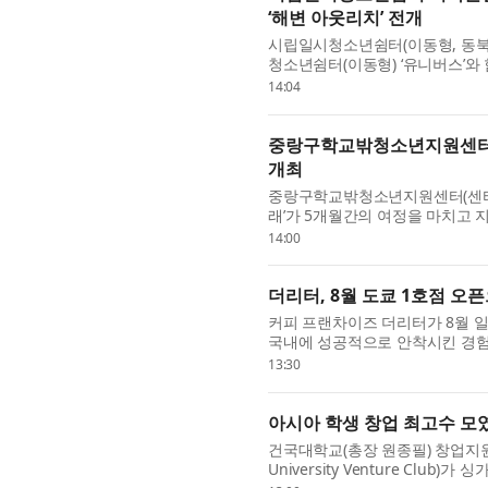
‘해변 아웃리치’ 전개
시립일시청소년쉼터(이동형, 동북)
청소년쉼터(이동형) ‘유니버스’
터 인식 개선을 위한 기관 연합 ‘해변
14:04
중랑구학교밖청소년지원센터, 
개최
중랑구학교밖청소년지원센터(센터장
래’가 5개월간의 여정을 마치고 지
정을 수료하고 바리스타 자격증을 
14:00
더리터, 8월 도쿄 1호점 오
커피 프랜차이즈 더리터가 8월 일
국내에 성공적으로 안착시킨 경험
이 직접 주도한다는 점에서 주목된다.
13:30
아시아 학생 창업 최고수 모
건국대학교(총장 원종필) 창업지원본
University Venture Club)가