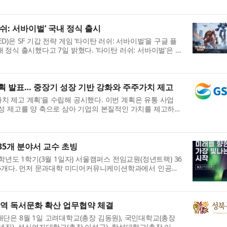
ciety’와 공동 개최...
러쉬: 서바이벌’ 국내 정식 출시
TED)은 SF 기갑 전략 게임 ‘타이탄 러쉬: 서바이벌’을 구글 플
정식 출시했다고 7일 밝혔다. ‘타이탄 러쉬: 서바이벌’은 전
..
계획 발표… 중장기 성장 기반 강화와 주주가치 제고
업가치 제고 계획’을 수립해 공시했다. 이번 계획은 유통 사업
성 제고를 양 축으로 삼아 기업의 본질적인 가치를 제고하고
..
35개 분야서 교수 초빙
학년도 1학기(3월 1일자) 서울캠퍼스 전임교원(정년트랙) 36
 35개다. 먼저 문과대학 미디어커뮤니케이션학과에서 인공지
 교...
지역 독서문화 확산 업무협약 체결
단은 8월 1일 고려대학교(총장 김동원), 국민대학교(총장
세진), 성신여자대학교(총장 이성근), 한성대학교(총장 이창