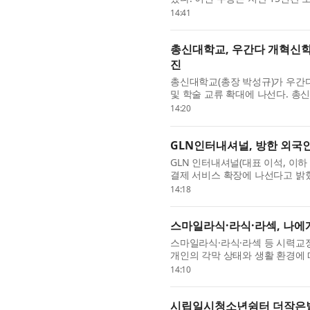
축적해 온 사회적 가치 실천과 환경 
14:41
총신대학교, 우간다 개혁신학
진
총신대학교(총장 박성규)가 우간
및 학술 교류 확대에 나선다. 
서 우간다 캄팔라에 위치한 Reforme
14:20
GLN인터내셔널, 방한 외국
GLN 인터내셔널(대표 이석, 이하
결제 서비스 확장에 나선다고 밝
제휴를 통해 서울지역 소상공인 가맹
14:18
스마일라식·라식·라섹, 나에
스마일라식·라식·라섹 등 시력교
개인의 각막 상태와 생활 환경에 
점 박세광 원장이 시력교정술을 고민
14:10
시립일시청소년쉼터 더작은별