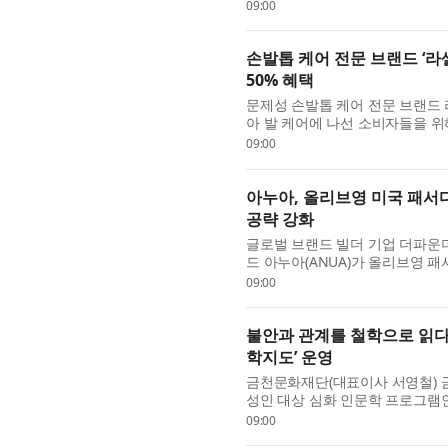
을 모두 초연으로 선보이며, 위촉 초
09:00
손발톱 케어 전문 브랜드 ‘라
50% 혜택
문제성 손발톱 케어 전문 브랜드 라
아 발 케어에 나선 소비자들을 위해
밝혔다. 최근 발 케어가 단순한 계.
09:00
아누아, 올리브영 미국 패서디
공략 강화
글로벌 브랜드 빌더 기업 더파운더
드 아누아(ANUA)가 올리브영 
랜드 경험 다각화에 나선다. 아누아는
09:00
불안과 관계를 철학으로 읽다
학지도’ 운영
금천문화재단(대표이사 서영철) 금
성인 대상 심화 인문학 프로그램인
한다고 밝혔다. ‘지혜학교’는 문화체
09:00