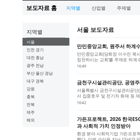
보도자료 홈
지역별
산업별
주제별
서울 보도자료
지역별
서울
만민중앙교회, 원주서 하계수
인천 경기
만민중앙교회(당회장 이수진 목사)
대전 충남
칭찬하시는 교회’를 주제로 하계
일본, 이스라엘, 미국, 콜롬비아, 호
광주 전남
16:49
부산 울산 경남
대구 경북
금천구시설관리공단, 공영주
강원
서울특별시 금천구시설관리공단(이
서 집중호우 및 전기차 화재 등 
충북
모의훈련을 실시했다. 이번 훈련은 
16:42
전북
제주
가든프로젝트, 2026 한국ES
해외
과 사회적 가치 인정받아
환경 분야 사회적기업 가든프로젝트
했다. 이번 수상은 지난 15년간