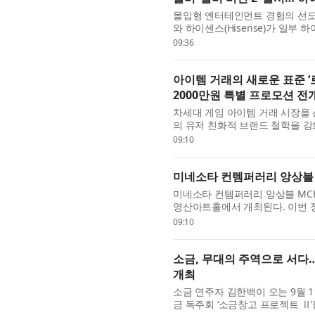
몰입형 엔터테인먼트 경험의 선도 기업
와 하이센스(Hisense)가 일부 하이센
향후 펌웨어 업데이트를 통해 더 많
09:36
아이템 거래의 새로운 표준 ‘
2000만원 특별 프로모션 전
차세대 게임 아이템 거래 시장을 
의 유저 친화적 브랜드 철학을 강화
구매왕 특별 프로모션’을 실시한다고
09:10
미네소타 컨템퍼러리 앙상블 
미네소타 컨템퍼러리 앙상블 MCE의
영산아트홀에서 개최된다. 이번 정
간과 감정의 결을 다채로운 편성과.
09:10
소금, 무대의 주역으로 서다…
개최
소금 연주자 김한백이 오는 9월 1
금 독주회 ‘소금창고 프로젝트 Ⅱ