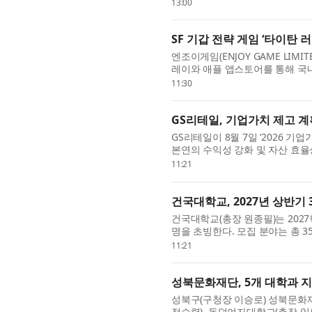
SMU) 스타트업 학회 ‘Start-up So
13:00
SF 기갑 전략 게임 ‘타이탄 
엔조이게임(ENJOY GAME LIMI
레이와 애플 앱스토어를 통해 국내 
용 기갑 제작과 직접 조종, 미녀 지.
11:30
GS리테일, 기업가치 제고 
GS리테일이 8월 7일 ‘2026 기
본연의 수익성 강화 및 자산 효율
주주환원 정책을 강화한다는 것이 .
11:21
건국대학교, 2027년 상반기 
건국대학교(총장 원종필)는 2027
명을 초빙한다. 모집 분야는 총
능커뮤니케이션/저널리즘 분야 신임
11:21
성북문화재단, 5개 대학과 
성북구(구청장 이승로) 성북문화재
정승렬), 동덕여자대학교(총장 임