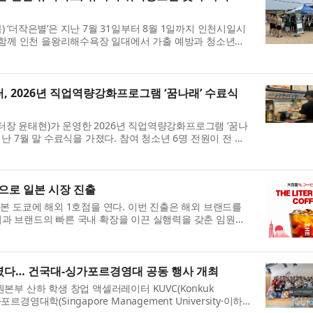
 ‘더작은별’은 지난 7월 31일부터 8월 1일까지 인천시일시
와 함께 인천 을왕리해수욕장 일대에서 가출 예방과 청소년쉼
...
2026년 직업역량강화프로그램 ‘꿈나래’ 수료식
 윤태현)가 운영한 2026년 직업역량강화프로그램 ‘꿈나
난 7월 말 수료식을 가졌다. 참여 청소년 6명 전원이 전 과
취득...
픈으로 일본 시장 진출
본 도쿄에 해외 1호점을 연다. 이번 진출은 해외 브랜드를
과 브랜드의 빠른 국내 확장을 이끈 실행력을 갖춘 임원진
 ...
였다… 건국대-싱가포르경영대 공동 행사 개최
부 산하 학생 창업 액셀러레이터 KUVC(Konkuk
 싱가포르경영대학(Singapore Management University·이하