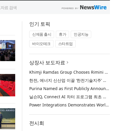
인기 토픽
신제품 출시
휴가
인공지능
바이오테크
스타트업
상장사 보도자료
Khimji Ramdas Group Chooses Rimini Street to Reduce SAP Support Costs, Protect 700+ Customizations and Reinvest Savings in Innovation
한전, 에너지 신산업 이끌 ‘한전기술지주’ 공식 출범
Purina Named as First Publicly Announced NIQ ConnectAI Charter Client
닐슨IQ, Connect AI 차터 프로그램 최초 고객사 ‘퓨리나’ 선정
Power Integrations Demonstrates World’s First 2200 V GaN Technology for Next-Era High-Voltage Power Systems
전시회