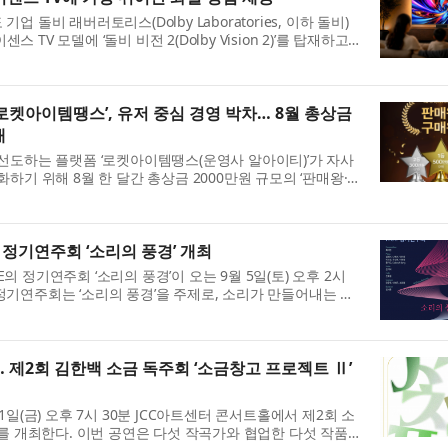
 돌비 래버러토리스(Dolby Laboratories, 이하 돌비)
스 TV 모델에 ‘돌비 비전 2(Dolby Vision 2)’를 탑재하고,
...
로켓아이템땡스’, 유저 중심 경영 박차… 8월 총상금
개
선도하는 플랫폼 ‘로켓아이템땡스(운영사 알아이티)’가 자사
하기 위해 8월 한 달간 총상금 2000만원 규모의 ‘판매왕·
...
정기연주회 ‘소리의 풍경’ 개최
 정기연주회 ‘소리의 풍경’​이 오는 9월 5일(토) 오후 2시
기연주회는 ‘소리의 풍경’​을 주제로, 소리가 만들어내는 공
..
 제2회 김한백 소금 독주회 ‘소금창고 프로젝트 Ⅱ’
1일(금) 오후 7시 30분 JCC아트센터 콘서트홀에서 제2회 소
’를 개최한다. 이번 공연은 다섯 작곡가와 협업한 다섯 작품