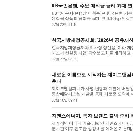
KB국민은행, 주요 예적금 금리 최대 연 
KB국민은행(은행장 이환주)은 한국은행 기준
예적금 상품의 금리를 최대 연 0.30%p 인
22일부터, 정기적금은 24일부터 기본 ...
07월 22일 11:10
한국지방재정공제회, ‘2026년 공유재
한국지방재정공제회(이사장 정선용, 이하 재정공제
태조사 컨설팅 사업’ 착수보고회를 개최하고,
향과 기관별 역할을 공유했다고 밝혔...
07월 22일 08:30
새로운 이름으로 시작하는 제이드앤컴퍼
춘다
제이드앤컴퍼니가 사명 변경과 더불어 배달업
통합배달시스템 개발을 통해 새로운 도약에 나
의 확산과 플랫폼 산업의 성장으로 꾸...
07월 16일 09:41
지멘스에너지, 독자 브랜드 출범 준비 
세계적인 에너지 기술 기업인 지멘스에너지가 지난
분사한 이후 견조한 성장세를 이어온 가운데,