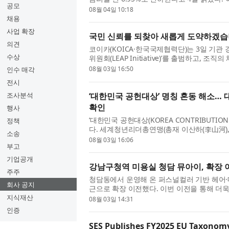
공모
계로 운영되던 매도증권담보대출 금리 ...
08월 04일 10:18
채용
사업 확장
국민 신뢰를 되찾아 새롭게 도약하겠습
의견
코이카(KOICA·한국국제협력단)는 3일 기관
수상
위원회(LEAP Initiative)’를 출범하고, 
관장 공석의 비상경영체제에서 흔들...
08월 03일 16:50
인수 매각
전시
‘대한민국 공헌대상’ 명칭 혼동 해소… 
조사분석
확인
행사
‘대한민국 공헌대상(KOREA CONTRIBUTION
정책
다. 세계청년리더총연맹(총재 이산하(李山河), World 
소송
부설 언론기관인 세계언론협회(회장 이치수)는.
08월 03일 16:06
부고
기업공개
강남구청역 미용실 청담 뮤아이, 확장 
주주
청담동에서 운영해 온 퍼스널컬러 기반 헤어
회사 공지
근으로 확장 이전했다. 이번 이전을 통해 더
고 헤어와 메이크업을 아우르는 프리...
지식재산
08월 03일 14:31
인증
SES Publishes FY2025 EU Taxonom