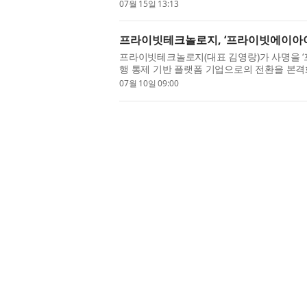
다. 이번 결정은 지멘스에너지의 브랜드 ...
07월 15일 13:13
프라이빗테크놀로지, ‘프라이빗에이아이’
프라이빗테크놀로지(대표 김영랑)가 사명을 ‘프라이
행 통제 기반 플랫폼 기업으로의 전환을 본격
사명과 함께 새로운 슬로건 ‘Private...
07월 10일 09:00