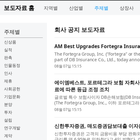
보도자료 홈
지역별
산업별
주제별
상장사
회사 공지 보도자료
주제별
신상품
AM Best Upgrades Fortegra Insuran
실적
The Fortegra Group, Inc. (“Fortegra” or th
판촉
part of DB Insurance Co., Ltd., today an
Financial Strength Rating (FSR) of its ins...
인물동정
08월 07일 15:15
인사
제휴
에이엠베스트, 포르테그라 보험 자회사 
사회공헌
료에 따른 등급 조정 조치
기업문화
글로벌 특수 보험사이자 DB손해보험(DB Insur
(The Fortegra Group, Inc., 이하 포
분양
자회사들의 재무건전성등급(Financial Stre...
08월 07일 15:15
투자
설립
신한투자증권, 매도증권담보대출 이자율 
연구개발
신한투자증권은 고객의 금융비용 부담 완화와
계약
금리를 연 6.95%로 인하한다고 4일 밝혔다.