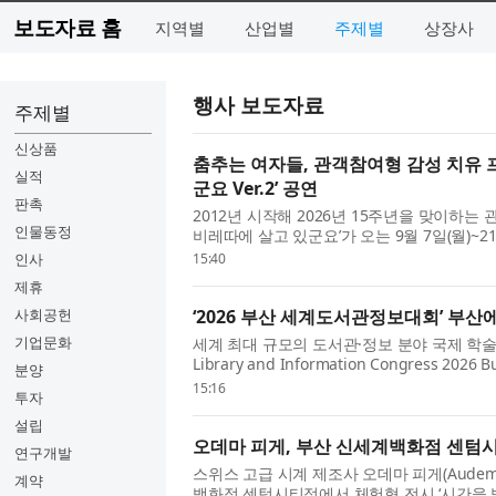
보도자료 홈
지역별
산업별
주제별
상장사
행사 보도자료
주제별
신상품
춤추는 여자들, 관객참여형 감성 치유 
실적
군요 Ver.2’ 공연
판촉
2012년 시작해 2026년 15주년을 맞이하는
인물동정
비레따에 살고 있군요’가 오는 9월 7일(월)~
금 바비레따에 살고 있군요 Ver.2’로 ...
인사
15:40
제휴
사회공헌
‘2026 부산 세계도서관정보대회’ 부산
기업문화
세계 최대 규모의 도서관·정보 분야 국제 학술회
Library and Information Congress 20
분양
(BEXCO)에서 성대한 막을 올렸다. 전 세계 12.
15:16
투자
설립
오데마 피게, 부산 신세계백화점 센텀
연구개발
스위스 고급 시계 제조사 오데마 피게(Audemar
계약
백화점 센텀시티점에서 체험형 전시 ‘시간을 빚다: