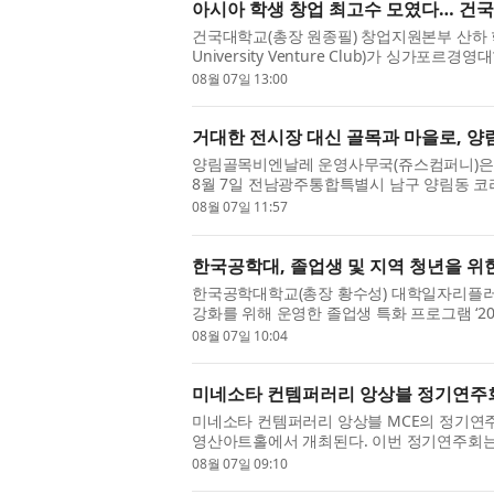
아시아 학생 창업 최고수 모였다… 건
건국대학교(총장 원종필) 창업지원본부 산하 학
University Venture Club)가 싱가포르경영대학
SMU) 스타트업 학회 ‘Start-up Society’와 공
08월 07일 13:00
거대한 전시장 대신 골목과 마을로, 양
양림골목비엔날레 운영사무국(쥬스컴퍼니)은 ‘
8월 7일 전남광주통합특별시 남구 양림동 
비엔날레 개막 D-30 총회’를 개최하고 ...
08월 07일 11:57
한국공학대, 졸업생 및 지역 청년을 위한 
한국공학대학교(총장 황수성) 대학일자리플러
강화를 위해 운영한 졸업생 특화 프로그램 ‘20
했다. 이번 프로그램은 지난 6월 1일부...
08월 07일 10:04
미네소타 컨템퍼러리 앙상블 정기연주회 
미네소타 컨템퍼러리 앙상블 MCE의 정기연주회 ‘
영산아트홀에서 개최된다. 이번 정기연주회는 ‘
간과 감정의 결을 다채로운 편성과...
08월 07일 09:10