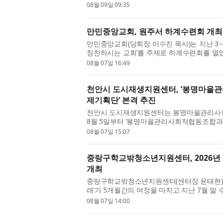
보회사 매칭에서 한발 더 나아가 참가자가...
08월 09일 09:35
만민중앙교회, 원주서 하계수련회 개최…
만민중앙교회(당회장 이수진 목사)는 지난 3
칭찬하시는 교회’를 주제로 하계수련회를 열
일본, 이스라엘, 미국, 콜롬비아, 호...
08월 07일 16:49
천안시 도시재생지원센터, ‘봉명마을
제기획단’ 본격 추진
천안시 도시재생지원센터는 봉명마을관리사
8월 5일부터 ‘봉명마을관리사회적협동조합과
을 시작했다고 밝혔다. 이번 대학생 축...
08월 07일 15:07
중랑구학교밖청소년지원센터, 2026년
개최
중랑구학교밖청소년지원센터(센터장 윤태현)가
래’가 5개월간의 여정을 마치고 지난 7월 말 
정을 수료하고 바리스타 자격증을 취득...
08월 07일 14:00