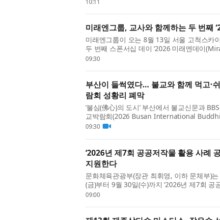
랑스 극작가 야스미나 레자의 대표...
10:11
미래엔그룹, 교사와 함께하는 두 번째 ‘2
미래엔그룹이 오는 8월 13일 서울 고척스카
두 번째 스폰서십 데이 ‘2026 미래엔데이(Mir
이는 초·중·고 교사와 동반 가족 약 3...
09:30
부산이 들썩였다… 불교와 함께 먹고·쉬
람회 성황리 폐막
‘불심(佛心)의 도시’ 부산에서 불교신문과 B
교박람회(2026 Busan International B
호응 속에 성황리에 막을 내렸다. 지난 8...
09:30
‘2026년 제7회 공공저작물 활용 사례
지원한다
문화체육관광부(장관 최휘영, 이하 문체부)는 
(금)부터 9월 30일(수)까지 ‘2026년 제7회
모전은 저작권 문제가 해결된 공공저...
09:00