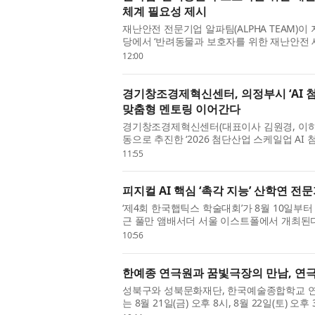
체계 필요성 제시
재난안전 전문기업 알파팀(ALPHA TEAM)이
당에서 ‘반려동물과 보호자를 위한 재난안전 
동물이 함께 안전하게 대피하기 위한 실...
12:00
경기창조경제혁신센터, 의정부시 ‘AI 
맞춤형 멘토링 이어간다
경기창조경제혁신센터(대표이사 김원경, 이하
동으로 추진한 ‘2026 첨단산업 스케일업 A
심화과정 마지막 회차를 끝으로 성공적...
11:55
피지컬 AI 핵심 ‘촉각 지능’ 산학연 전
‘제4회 한국햅틱스 학술대회’가 8월 10일부
근 풀만 앰배서더 서울 이스트폴에서 개최된
과대학 기계·로봇·자동차공학부 양태헌 ...
10:56
한예종 연극원과 꿈빛극장의 만남, 연극 
성북구와 성북문화재단, 한국예술종합학교 연극
는 8월 21일(금) 오후 8시, 8월 22일(토) 