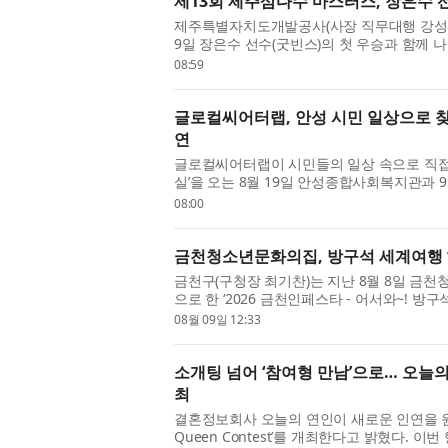
제13회 제주삼다수 마스터스, 장은수 
제주특별자치도개발공사(사장 직무대행 강성훈
9일 장은수 선수(굿빈스)의 첫 우승과 함께 
간 1만4000여 명의 갤러리가 찾아 ...
08:59
글로컬씨어터랩, 안성 시민 일상으로 찾아
연
글로컬씨어터랩이 시민들의 일상 속으로 직접 
실’을 오는 8월 19일 안성종합사회복지관과 
에 걸쳐 무료로 선보인다. 이번 공연은...
08:00
금천청소년문화의집, 방구석 세계여행 
금천구(구청장 최기찬)는 지난 8월 8일 
으로 한 ‘2026 금천인페스타 - 어서와~! 
고 밝혔다. 이번 행사는 청소년과 지역...
08월 09일 12:33
소개팅 넘어 ‘참여형 만남’으로… 오늘의 연인,
최
결혼정보회사 오늘의 연인이 새로운 인연을 원하는
Queen Contest’를 개최한다고 밝혔다. 