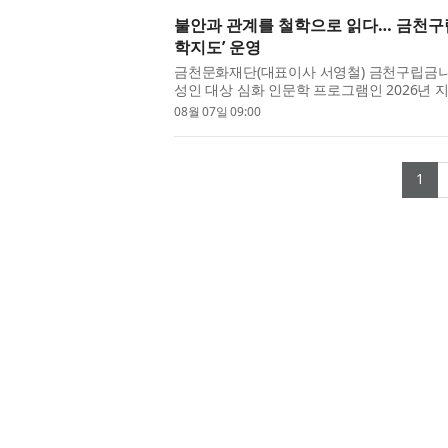
불안과 관계를 철학으로 읽다… 금천구
학지도’ 운영
금천문화재단(대표이사 서영철) 금천구립금나래
성인 대상 심화 인문학 프로그램인 2026년 
한다고 밝혔다. ‘지혜학교’는 문화체...
08월 07일 09:00
(c
1