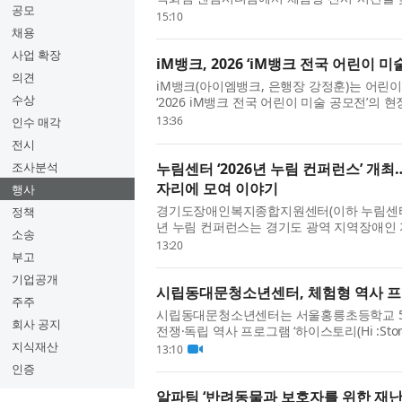
공모
From Le Brassus to Busan)’를 개최한다...
15:10
채용
사업 확장
iM뱅크, 2026 ‘iM뱅크 전국 어린이 
의견
iM뱅크(아이엠뱅크, 은행장 강정훈)는 어린
수상
‘2026 iM뱅크 전국 어린이 미술 공모전’의 
매년 iM뱅크가 실시하는 대표적인...
13:36
인수 매각
전시
누림센터 ‘2026년 누림 컨퍼런스’ 개
조사분석
자리에 모여 이야기
행사
경기도장애인복지종합지원센터(이하 누림센터)가 
정책
년 누림 컨퍼런스는 경기도 광역 지역장애
소송
그동안 추진해 온 경기도 자립전환지원...
13:20
부고
기업공개
시립동대문청소년센터, 체험형 역사 프로그
주주
시립동대문청소년센터는 서울홍릉초등학교 5
회사 공지
전쟁·독립 역사 프로그램 ‘하이스토리(Hi :St
립운동과 한국전쟁을 중심으로 우리...
지식재산
13:10
인증
알파팀 ‘반려동물과 보호자를 위한 재난