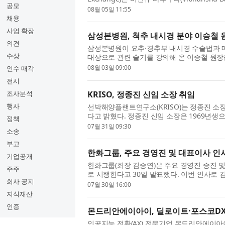
공모
이번 인사는 글로벌 기관 대상 사업과 기술 역량
08월 05일 11:55
채용
사업 확장
삼성본병원, 척추 내시경 분야 이승철 원
의견
삼성본병원이 요추·경추부 내시경 수술법과 
수상
대상으로 관련 술기를 강의해 온 이승철 원장을
목 디스크와 척추관협착증 등 척추 질환...
08월 03일 09:00
인수 매각
전시
KRISO, 정종진 신임 소장 취임
조사분석
행사
선박해양플랜트연구소(KRISO)는 정종진 소장
다고 밝혔다. 정종진 신임 소장은 1969년생
정책
년), 석사(1994년), 박사(2002년) 학위를 ...
07월 31일 09:30
소송
부고
한화그룹, 주요 경영진 및 대표이사 인
기업공개
한화그룹(회장 김승연)은 주요 경영진 승진 및
주주
로 시행한다고 30일 발표했다. 이번 인사로
회사 공지
명 사장이 부회장으로, 김동선 한화비...
07월 30일 16:00
지식재산
인증
몬드리안에이아이, 딜로이트·포스코DX 거
인공지능 전환(AX) 전문기업 몬드리안에이아이(M