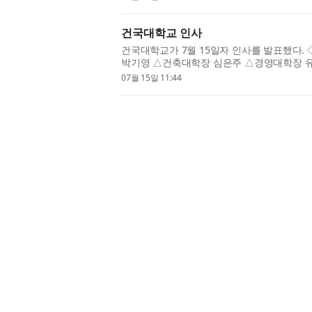
건국대학교 인사
건국대학교가 7월 15일자 인사를 발표했다.
박기영 △건축대학장 심은주 △경영대학장 
오현정 △수의과대학장 김준영 △문과대학장 한
07월 15일 11:44