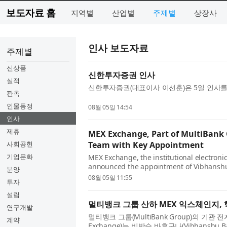
보도자료 홈
지역별
산업별
주제별
상장사
인사 보도자료
주제별
신상품
신한투자증권 인사
실적
신한투자증권(대표이사 이선훈)은 5일 인사를 
판촉
인물동정
08월 05일 14:54
인사
제휴
MEX Exchange, Part of MultiBank
사회공헌
Team with Key Appointment
기업문화
MEX Exchange, the institutional electroni
announced the appointment of Vibhanshu 
분양
the company's commitment to building a 
08월 05일 11:55
투자
설립
멀티뱅크 그룹 산하 MEX 익스체인지,
연구개발
멀티뱅크 그룹(MultiBank Group)의 기관
계약
Exchange)는 비반슈 바후구나(Vibhansh