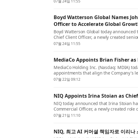
Creswell)을 임명한다고 발표했다. 크...
07월 24일 11:55
Boyd Watterson Global Names John
Officer to Accelerate Global Gro
Boyd Watterson Global today announced t
Chief Client Officer, a newly created senior
continued investment in growth and its e.
07월 24일 11:55
MediaCo Appoints Brian Fisher as 
MediaCo Holding Inc. (Nasdaq: MDIA) tod
appointments that align the Company's le
growth strategy. Effective immediately, Bri
07월 22일 09:12
NIQ Appoints Irina Stoian as Chie
NIQ today announced that Irina Stoian ha
Commercial Officer, a newly created role 
commercial strategy and help clients turn
07월 21일 11:10
NIQ, 최고 AI 커머셜 책임자로 이리나