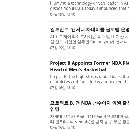
illumynt, a technology-driven leader in AI
disposition (ITAD), today announced that 
company as Senior Vice President of Global
07월 19일 13:10
일루민트, 앤서니 자네티를 글로벌 운영
AI 하드웨어 라이프사이클 회수 및 IT 자산 처분(IT 
심 선도 기업인 일루민트(illumynt)가 앤서니 “토니
2026년 7월 13일자로 글로벌 운영 부...
07월 19일 13:10
Project B Appoints Former NBA Pla
Head of Men’s Basketball
Project B, the high-stakes global basketba
of athletes and fans, today announced th
Men’s Basketball. Building on the foun...
07월 16일 15:10
프로젝트 B, 전 NBA 선수이자 임원 
임명
차세대 선수와 팬을 위해 만들어진 초대형 글로벌 
리 필즈(Landry Fields)를 남자 농구 부문 총괄(
표했다. 프로젝트 B가 창립 초기부터...
07월 16일 15:10