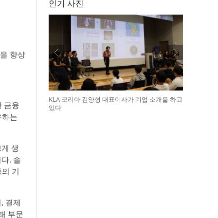
인기 사진
성을 향상
KLA 코리아 김양형 대표이사가 기업 소개를 하고
한 금융
있다
유하는
쁘게 생
다. 솔
들의 기
, 결제
래 부문