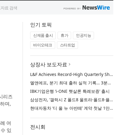
인기 토픽
신제품 출시
휴가
인공지능
바이오테크
스타트업
상장사 보도자료
L&F Achieves Record-High Quarterly Shipments, Begins LFP Supply for North American ESS in Q3 Advancing its Two-Track NCM and LFP Growth Strategy
엘앤에프, 분기 최대 출하 실적 기록… 3분기 북미 ESS향 LFP 공급 착수 NCM+LFP ‘2-Track’ 성장 전략 실현
IBK기업은행 ‘i-ONE 햇살론 특례보증’ 출시
 시리즈
삼성전자, ‘갤럭시 Z 폴드8 울트라·폴드8·플립8’과 ‘갤럭시 워치 울트라2·워치9’ 국내 공식 출시
표하며,
현대자동차 ‘디 올 뉴 아반떼’ 계약 첫날 1만 대 돌파
연례 여
전시회
 수 있