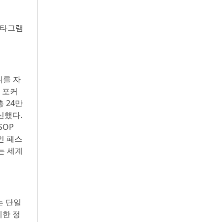
스타그램
위를 자
 포커
 24만
신했다.
SOP
라인 페스
트는 세계
는 단일
세한 정