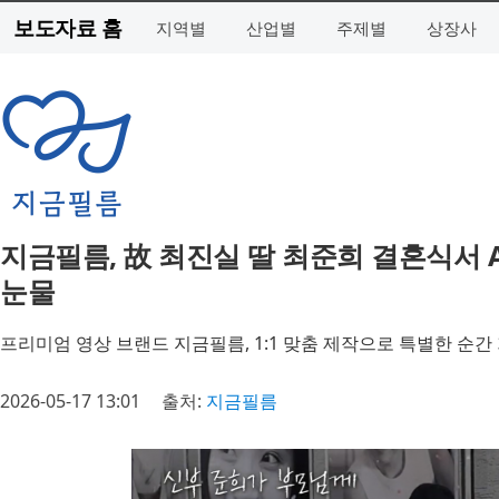
보도자료 홈
지역별
산업별
주제별
상장사
지금필름, 故 최진실 딸 최준희 결혼식서 
눈물
프리미엄 영상 브랜드 지금필름, 1:1 맞춤 제작으로 특별한 순간
2026-05-17 13:01
출처:
지금필름