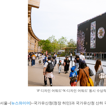
‘iF 디자인 어워드’·‘K-디자인 어워드’ 동시 수상작 ‘Heri
서울--(
뉴스와이어
)--국가유산청(청장 허민)과 국가유산청 산하