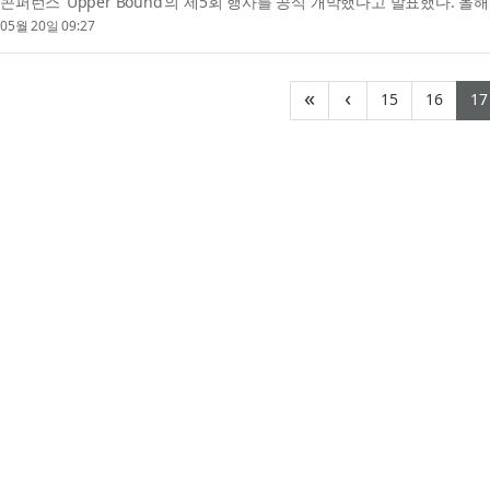
콘퍼런스 ‘Upper Bound’의 제5회 행사를 공식 개막했다고 발표했다. 올해 
05월 20일 09:27
(current)
(curr
«
‹
15
16
17