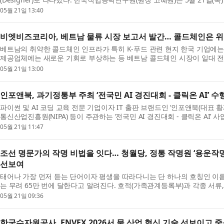
05월 21일 13:40
비엣비즈코리아, 베트남 물류 시장 보고서 발간… 콜드체인은 
베트남의 취약한 콜드체인 인프라가 특히 K-푸드 관련 현지 한국 기업에
제공업체에는 새로운 기회로 부상하는 등 베트남 콜드체인 시장이 일대 전환
05월 21일 13:00
인포앤북, 과기정통부 주최 ‘전국민 AI 경진대회 - 클릭온 AI’ 
파이썬 및 AI 코딩 교육 전문 기업이자 IT 출판 브랜드인 ‘인포앤북(대
통신산업진흥원(NIPA) 등이 주관하는 ‘전국민 AI 경진대회 - 클릭온 AI’ 사
05월 21일 11:47
조선 명문가의 작명 비법을 잇다… 청월당, 정통 작명원 ‘용운작
선보여
태어나 가장 먼저 듣는 단어이자 평생을 따라다니는 단 하나의 호칭인 이름
는 무려 65만 번에 달한다고 알려진다. 호적(가족관계등록부)과 각종 서류,
05월 21일 09:36
한국수자원공사, ENVEX 2026서 물 산업 혁신 기술 선보이고 