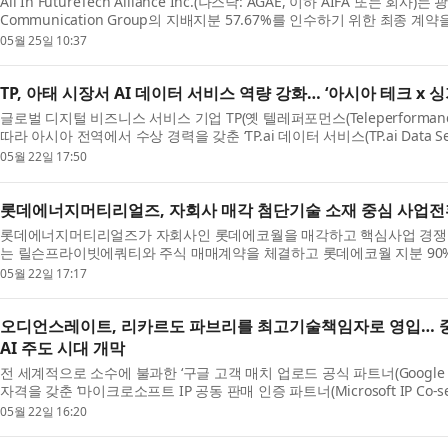
All In FutureTech Alliance Inc.(나스닥: AGAE, 이하 AIFA 또는 회사)는
Communication Group의 지배지분 57.67%를 인수하기 위한 최종 계
05월 25일 10:37
TP, 아태 시장서 AI 데이터 서비스 역량 강화… ‘아시아 테크 x 싱
글로벌 디지털 비즈니스 서비스 기업 TP(옛 텔레퍼포먼스(Teleperformance))
따라 아시아 전역에서 수상 경력을 갖춘 ‘TP.ai 데이터 서비스(TP.ai Data Serv
05월 22일 17:50
롯데에너지머티리얼즈, 자회사 매각 첨단기술 소재 중심 사업전
롯데에너지머티리얼즈가 자회사인 롯데에코월을 매각하고 핵심사업 경쟁
는 릴슨프라이빗에쿼티와 주식 매매계약을 체결하고 롯데에코월 지분 90%를
05월 22일 17:17
오디언스레이트, 리카르도 파브리를 최고기술책임자로 영입… 
AI 주도 시대 개막
전 세계적으로 소수에 불과한 ‘구글 고객 매치 업로드 공식 파트너(Google Custo
자격을 갖춘 ‘마이크로소프트 IP 공동 판매 인증 파트너(Microsoft IP Co-sell cer
05월 22일 16:20