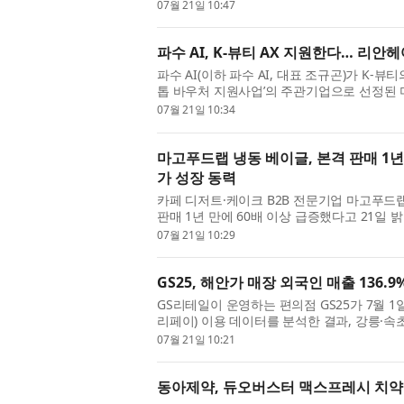
낸다. LG생활건강은 지난 13~15일(현지시...
07월 21일 10:47
파수 AI, K-뷰티 AX 지원한다… 리안
파수 AI(이하 파수 AI, 대표 조규곤)가 K-뷰티의
톱 바우처 지원사업’의 주관기업으로 선정된
어, 회장 유상준)와 손잡고 AI 개발...
07월 21일 10:34
마고푸드랩 냉동 베이글, 본격 판매 1년
가 성장 동력
카페 디저트·케이크 B2B 전문기업 마고푸드랩
판매 1년 만에 60배 이상 급증했다고 21일 
동 베이글 주문 건수는 2024년 4건에...
07월 21일 10:29
GS25, 해안가 매장 외국인 매출 136.9
GS리테일이 운영하는 편의점 GS25가 7월 
리페이) 이용 데이터를 분석한 결과, 강릉·속
100여 곳의 외국인 결제 매출이 전년 동...
07월 21일 10:21
동아제약, 듀오버스터 맥스프레시 치약