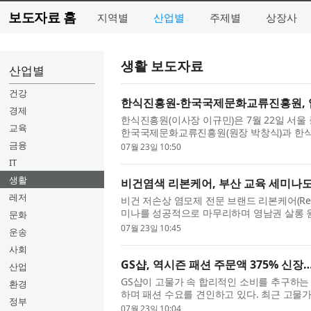
보도자료 홈
지역별
산업별
주제별
상장사
생활 보도자료
산업별
건강
한식진흥원-한국국제문화교류진흥원, 
경제
한식진흥원(이사장 이규민)은 7월 22일 서
교육
한국국제문화교류진흥원(원장 박창식)과 한식
약(MOU)을 체결했다. 이번 협약은 국...
금융
07월 23일 10:50
IT
생활
비건염색 리본케어, 부산 교육 세미나도
레저
비건 저손상 염모제 전문 브랜드 리본케어(Re-B
미나를 성공적으로 마무리하며 영남권 살롱 원
문화
미나 역시 교육 기회가 부족했던 지방 ...
07월 23일 10:45
운송
사회
GS샵, 역시즌 패션 주문액 375% 신
산업
GS샵이 고물가 속 합리적인 소비를 추구하는
환경
하며 패션 수요를 견인하고 있다. 최근 고물
정부
어나면서 패션 소비에도 변화가 나타...
07월 23일 10:04