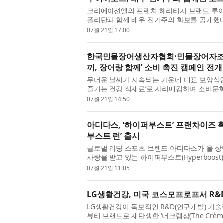
크리에이션엘의 프렌치 헤리티지 브랜드 루이까또즈
폴리탄과 함께 배우 진기주의 화보를 공개했다
이미지 변신을 선보인 배우 진기주...
07월 21일 17:00
한국민물장어생산자협회·민물장어자조금
끼, 장어랑 함께’ 소비 촉진 캠페인 전개
무더운 날씨가 지속되는 가운데 대표 보양식인 
즐기는 건강 식재료’로 자리매김하며 소비문
회(회장 신영래)와 민물장어자조금관...
07월 21일 14:50
아디다스, ‘하이퍼부스트’ 프랜차이즈 
부스트 런’ 출시
글로벌 리딩 스포츠 브랜드 아디다스가 올 상
사랑을 받고 있는 하이퍼부스트(Hyperboos
(Hyperboost Run)’과 새로운 컬러웨이를...
07월 21일 11:05
LG생활건강, 미국 코스모프로프서 R&
LG생활건강이 독보적인 R&D(연구개발) 기술력을 
뷰티 브랜드로 재탄생한 ‘더크렘샵(The Crèm