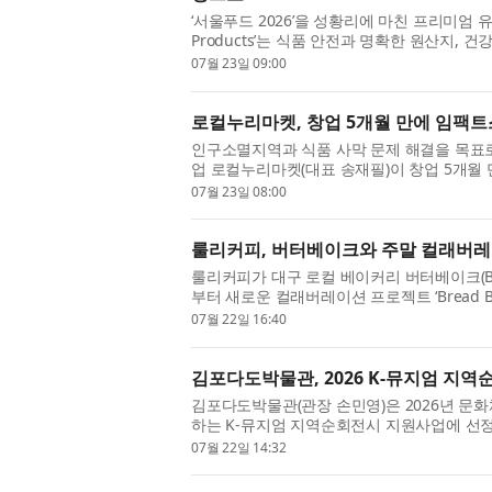
‘서울푸드 2026’을 성황리에 마친 프리미엄 유럽 
Products’는 식품 안전과 명확한 원산지,
국내 홍보의 마지막 단계에 접어들었다. 그리스 
07월 23일 09:00
로컬누리마켓, 창업 5개월 만에 임팩
인구소멸지역과 식품 사막 문제 해결을 목표로
업 로컬누리마켓(대표 송재필)이 창업 5개월
퀘어(대표 도현명)로부터 3억원 규모의...
07월 23일 08:00
룰리커피, 버터베이크와 주말 컬래버레이션 ‘
룰리커피가 대구 로컬 베이커리 버터베이크(BUT
부터 새로운 컬래버레이션 프로젝트 ‘Bread Be
해 매주 주말 룰리커피 가창점과 고모점...
07월 22일 16:40
김포다도박물관, 2026 K-뮤지엄 지역순
김포다도박물관(관장 손민영)은 2026년 
하는 K-뮤지엄 지역순회전시 지원사업에 선정돼
시는 한국차박물관(8월 7일~10월 5일)...
07월 22일 14:32