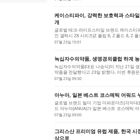
케이스티파이, 강력한 보호력과 스타일 
개
글로벌 테크-라이프스타일 브랜드 케이스티파이(
인 갤럭시 Z8 시리즈(Z 플립 8, Z 폴드 8,
를 전 세계에 최초로 공개하며 디자인...
07월 23일 10:01
녹십자수의약품, 생명경외클럽 하계 
녹십자수의약품(대표 나승식)이 지난 21일 생명경외
약품을 전달했다고 23일 밝혔다. 이번 후원은
청남도 홍성군 결성면에서 진행하는 ...
07월 23일 09:30
아누아, 일본 베스트 코스메틱 어워드 누
글로벌 브랜드 빌더 기업 더파운더즈(각자대표
드 아누아(ANUA)가 일본 베스트 코스메틱 
시장 내 인기를 입증했다. 이번 성과는...
07월 23일 09:00
그리스산 프리미엄 유럽 제품, 한국 시
상으로