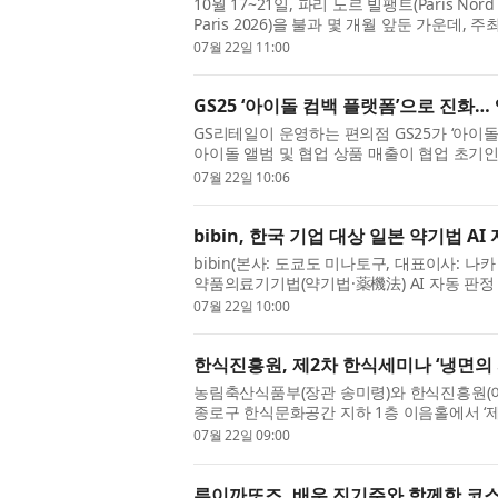
10월 17~21일, 파리 노르 빌팽트(Paris Nord 
Paris 2026)을 불과 몇 개월 앞둔 가운데
화를 가져올 10가지 주요 트렌드를 ...
07월 22일 11:00
GS25 ‘아이돌 컴백 플랫폼’으로 진화…
GS리테일이 운영하는 편의점 GS25가 ‘아이돌
아이돌 앨범 및 협업 상품 매출이 협업 초기인 
GS25는 지난 2023년 아이돌 앨범 판매에 ...
07월 22일 10:06
bibin, 한국 기업 대상 일본 약기법 AI 자
bibin(본사: 도쿄도 미나토구, 대표이사: 
약품의료기기법(약기법·薬機法) AI 자동 판정 툴 ‘
일본 시장을 겨냥해 작성한 광고 ...
07월 22일 10:00
한식진흥원, 제2차 한식세미나 ‘냉면의 
농림축산식품부(장관 송미령)와 한식진흥원(이사
종로구 한식문화공간 지하 1층 이음홀에서 ‘제
한다. 이번 세미나는 여름철 인기 ...
07월 22일 09:00
루이까또즈, 배우 진기주와 함께한 코