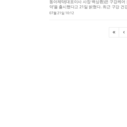
동아제약(대표이사 사장 백상환)은 구강케어
약’을 출시했다고 21일 밝혔다. 최근 구강 
로 확대되면서 기능성과 사용감을 모두 ...
07월 21일 10:12
«
‹