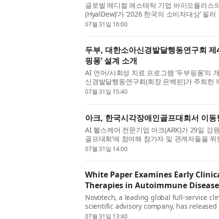
글로벌 메디컬 에스테틱 기업 바이오플러스의 
(HyalDew)’가 ‘2026 한국의 소비자대상’
이 직접 선택한 이번 수상은 단순한 브...
07월 31일 16:00
두부, 대한소아신경발달행동연구회 제4
핑퐁’ 설계 소개
AI 언어/사회성 치료 프로그램 ‘두부핑퐁’
신경발달행동연구회(회장 은백린)가 주최한 제
이번 심포지엄은 ‘언어발달 지연 아동...
07월 31일 15:40
아크, 한국시각장애인골프대회서 이동형 
AI 헬스케어 전문기업 아크(ARK)가 29일 
골프대회’에 참여해 참가자 및 관계자들을 위
공적으로 운영했다고 밝혔다. 이번 대...
07월 31일 14:00
White Paper Examines Early Clinic
Therapies in Autoimmune Disease
Novotech, a leading global full-service cl
scientific advisory company, has released
Autoimmune Disease: Considerations for Ea
07월 31일 13:40