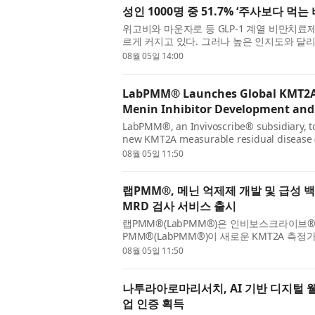
성인 1000명 중 51.7% ‘주사보다 먹는
위고비와 마운자로 등 GLP-1 계열 비만치
르게 커지고 있다. 그러나 높은 인지도와 달
소비자가 많은 것으로 나타났다. 리서...
08월 05일 14:00
LabPMM® Launches Global KMT2A 
Menin Inhibitor Development and
LabPMM®, an Invivoscribe® subsidiary, tod
new KMT2A measurable residual disease (M
digital PCR service is available to heal...
08월 05일 11:50
랩PMM®, 메닌 억제제 개발 및 급성 
MRD 검사 서비스 출시
랩PMM®(LabPMM®)은 인비보스크라이브®(In
PMM®(LabPMM®)이 새로운 KMT2A 측
제공한다고 발표했다. 고감도 디지털 PCR 기반
08월 05일 11:50
나투라아로마리서치, AI 기반 디지털 
업 인증 획득