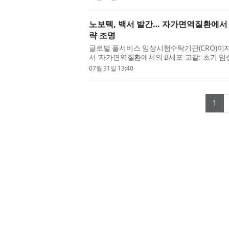
노보텍, 백서 발간… 자가면역질환에서 
략 조명
글로벌 풀서비스 임상시험수탁기관(CRO)이자 
서 ‘자가면역질환에서의 B세포 고갈: 초기 임
차세대 B세포 고갈 치료제의 초기 임상...
07월 31일 13:40
(c
1