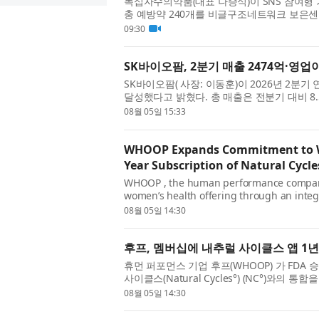
녹십자수의약품(대표 나승식)이 SNS 참여형 
충 예방약 240개를 비글구조네트워크 보은센
이스튼국제학교 학생 프로젝트 ‘Pawf...
09:30
SK바이오팜, 2분기 매출 2474억·영업이
SK바이오팜( 사장: 이동훈)이 2026년 2분기
달성했다고 밝혔다. 총 매출은 전분기 대비 8.5
익은 전분기 대비 8.1%, 전년 동기 대...
08월 05일 15:33
WHOOP Expands Commitment to Wo
Year Subscription of Natural Cycl
WHOOP , the human performance company
women’s health offering through an integr
FDA-cleared, hormone-free birth control 
08월 05일 14:30
후프, 멤버십에 내추럴 사이클스 앱 1
휴먼 퍼포먼스 기업 후프(WHOOP) 가 FDA
사이클스(Natural Cycles°) (NC°)와
했다. 후프는 자격 요건을 충족하는 내...
08월 05일 14:30