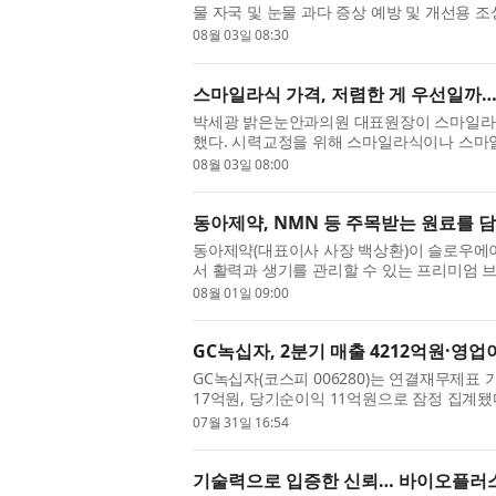
물 자국 및 눈물 과다 증상 예방 및 개선용 
허(특허번호 제10-2934219호)는 2025...
08월 03일 08:30
스마일라식 가격, 저렴한 게 우선일까…
박세광 밝은눈안과의원 대표원장이 스마일라식
했다. 시력교정을 위해 스마일라식이나 스마
된다. 병원마다 안내하는 가격이 다르...
08월 03일 08:00
동아제약, NMN 등 주목받는 원료를 담
동아제약(대표이사 사장 백상환)이 슬로우에이징(
서 활력과 생기를 관리할 수 있는 프리미엄 브랜
뷰티 시장에서는 나이에 구애받지 ...
08월 01일 09:00
GC녹십자, 2분기 매출 4212억원·영업
GC녹십자(코스피 006280)는 연결재무제표 기
17억원, 당기순이익 11억원으로 잠정 집계됐
빙의 연결 자회사 제외 효과와 함께 계절성 ...
07월 31일 16:54
기술력으로 입증한 신뢰… 바이오플러스 