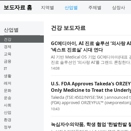
보도자료 홈
지역별
산업별
주제별
상장사
건강 보도자료
산업별
건강
GC메디아이, AI 진료 솔루션 ‘의사랑 
경제
‘넥스트 진료실’ 시대 연다
교육
AI 기반 Medical OS 기업 GC메디아이(대
금융
진료 솔루션인 ‘의사랑 AI’를 그랜드 론칭한다고 
실’이라는 슬로건 아래, 국내 시...
IT
14:08
생활
레저
U.S. FDA Approves Takeda’s ORZEY
Only Medicine to Treat the Underl
문화
Takeda (TSE:4502/NYSE:TAK ) announced t
운송
(FDA) approved ORZEYFUL™ (oveporexton), 
사회
for the treatment of narcolepsy type 1 (NT1
10:43
산업
환경
녹십자수의약품, 학생 협업 ‘한발한발 
정부