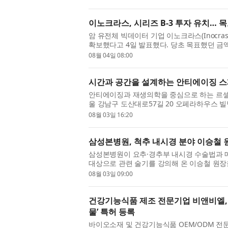
이노크라스, 시리즈 B-3 투자 유치… 
암 유전체 빅데이터 기업 이노크라스(Inocras
확보했다고 4일 발표했다. 당초 목표했던 금
전장유전체 데이터를 자체 바이오인...
08월 04일 08:00
시간과 공간을 설계하는 안티에이징 스페
안티에이징과 재생의학을 중심으로 하는 르셀청
울 강남구 도산대로57길 20 오페라하우스 
당일 정·재계와 문화예술계 인사를 초청...
08월 03일 16:20
삼성본병원, 척추 내시경 분야 이승철 원
삼성본병원이 요추·경추부 내시경 수술법과 
대상으로 관련 술기를 강의해 온 이승철 원장을
목 디스크와 척추관협착증 등 척추 질환...
08월 03일 09:00
건강기능식품 제조 전문기업 비앤비엘, 
물’ 특허 등록
바이오소재 및 건강기능식품 OEM/ODM 전문