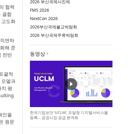
2026 부산국제사진제
과의 협력
FMS 2026
과 결합
NextCon 2026
 고도화
2026부산국제불교박람회
2026 부산국제주류박람회
이 직면하
강화해 준
동영상
업 전반
 포괄적
 모델과
가치 평
lting
한국기업보안 ‘UCLM’, 조달청 디지털서비스몰
 확인을
등록… 공공시장 공급 본격화
은 원문