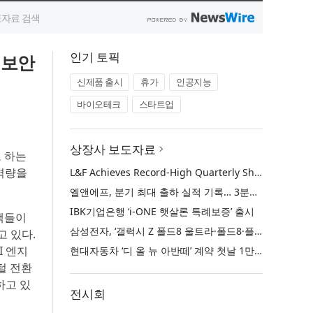
인기 토픽
버보안
신제품 출시
휴가
인공지능
바이오테크
스타트업
상장사 보도자료
로 하는
 역량을
L&F Achieves Record-High Quarterly Shipments, Begins LFP Supply for North American ESS in Q3 Advancing its Two-Track NCM and LFP Growth Strategy
엘앤에프, 분기 최대 출하 실적 기록… 3분기 북미 ESS향 LFP 공급 착수 NCM+LFP ‘2-Track’ 성장 전략 실현
IBK기업은행 ‘i-ONE 햇살론 특례보증’ 출시
객들이
삼성전자, ‘갤럭시 Z 폴드8 울트라·폴드8·플립8’과 ‘갤럭시 워치 울트라2·워치9’ 국내 공식 출시
고 있다.
I 엔지
현대자동차 ‘디 올 뉴 아반떼’ 계약 첫날 1만 대 돌파
털 전환
하고 있
전시회