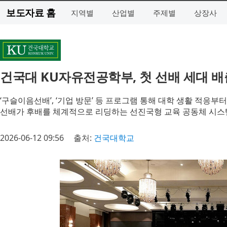
보도자료 홈
지역별
산업별
주제별
상장사
건국대 KU자유전공학부, 첫 선배 세대 배
‘구슬이음선배’, ‘기업 방문’ 등 프로그램 통해 대학 생활 적응부
선배가 후배를 체계적으로 리딩하는 선진국형 교육 공동체 시스
2026-06-12 09:56
출처:
건국대학교