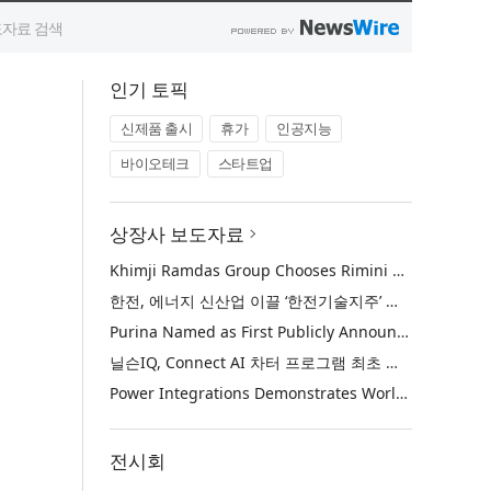
인기 토픽
신제품 출시
휴가
인공지능
바이오테크
스타트업
상장사 보도자료
Khimji Ramdas Group Chooses Rimini Street to Reduce SAP Support Costs, Protect 700+ Customizations and Reinvest Savings in Innovation
한전, 에너지 신산업 이끌 ‘한전기술지주’ 공식 출범
Purina Named as First Publicly Announced NIQ ConnectAI Charter Client
닐슨IQ, Connect AI 차터 프로그램 최초 고객사 ‘퓨리나’ 선정
Power Integrations Demonstrates World’s First 2200 V GaN Technology for Next-Era High-Voltage Power Systems
전시회