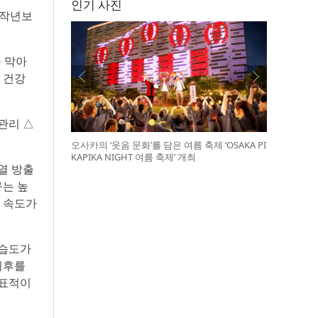
인기 사진
 작년보
 막아
 건강
관리 △
오사카의 ‘웃음 문화’를 담은 여름 축제 ‘OSAKA PI
KAPIKA NIGHT 여름 축제’ 개최
열 방출
구는 높
도 속도가
 습도가
기후를
대표적이