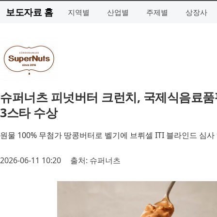
보도자료 홈
지역별
산업별
주제별
상장사
슈퍼너츠 피넛버터 크런치, 국제식음료품평원 ‘S
3스타 수상
원물 100% 무첨가 땅콩버터로 벨기에 브뤼셀 ITI 블라인드 심사 
2026-06-11 10:20
출처: 슈퍼너츠